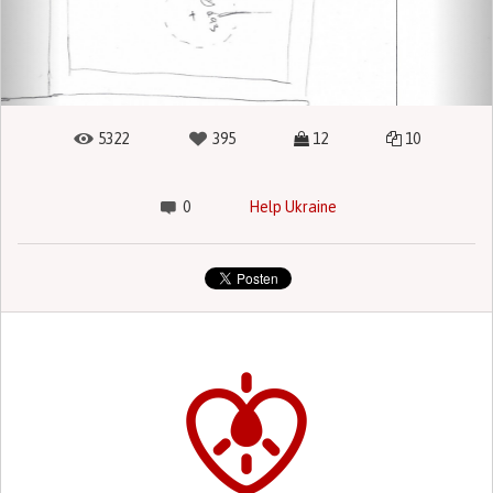
5322
395
12
10
0
Help Ukraine