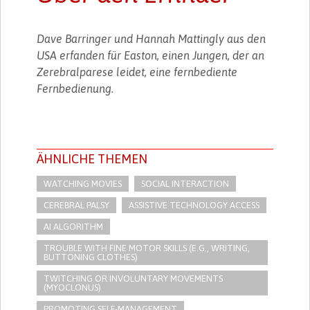
Dave Barringer und Hannah Mattingly aus den
USA erfanden für Easton, einen Jungen, der an
Zerebralparese leidet, eine fernbediente
Fernbedienung.
ÄHNLICHE THEMEN
WATCHING MOVIES
SOCIAL INTERACTION
CEREBRAL PALSY
ASSISTIVE TECHNOLOGY ACCESS
AI ALGORITHM
TROUBLE WITH FINE MOTOR SKILLS (E.G., WRITING,
BUTTONING CLOTHES)
TWITCHING OR INVOLUNTARY MOVEMENTS
(MYOCLONUS)
PROMOTING SELF-MANAGEMENT