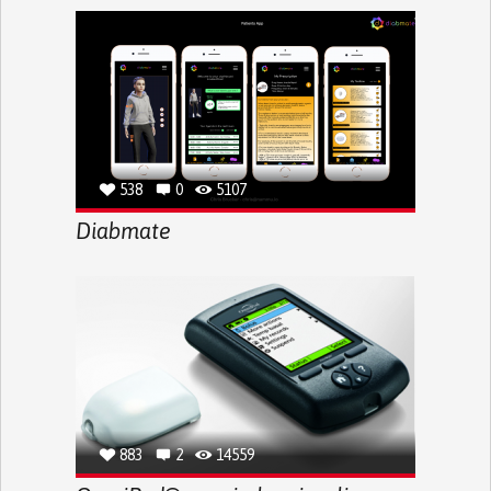
538
0
5107
Diabmate
883
2
14559