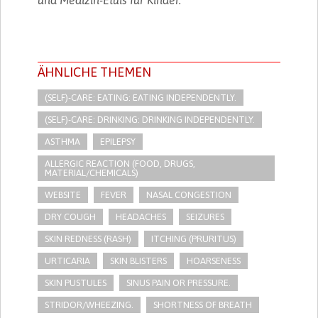
ÄHNLICHE THEMEN
(SELF)-CARE: EATING: EATING INDEPENDENTLY.
(SELF)-CARE: DRINKING: DRINKING INDEPENDENTLY.
ASTHMA
EPILEPSY
ALLERGIC REACTION (FOOD, DRUGS,
MATERIAL/CHEMICALS)
WEBSITE
FEVER
NASAL CONGESTION
DRY COUGH
HEADACHES
SEIZURES
SKIN REDNESS (RASH)
ITCHING (PRURITUS)
URTICARIA
SKIN BLISTERS
HOARSENESS
SKIN PUSTULES
SINUS PAIN OR PRESSURE.
STRIDOR/WHEEZING.
SHORTNESS OF BREATH