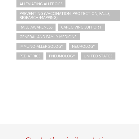
ALLEVIATING ALLERGIES
PREVENTING (VACCINATION, PROTECTION, FALLS,
RESEARCH/MAPPING)
RAISE AWARENESS
CAREGIVING SUPPORT
GENERAL AND FAMILY MEDICINE
IMMUNO-ALLERGOLOGY
NEUROLOGY
PEDIATRICS
PNEUMOLOGY
UNITED STATES