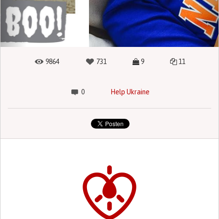
9864
731
9
11
0
Help Ukraine