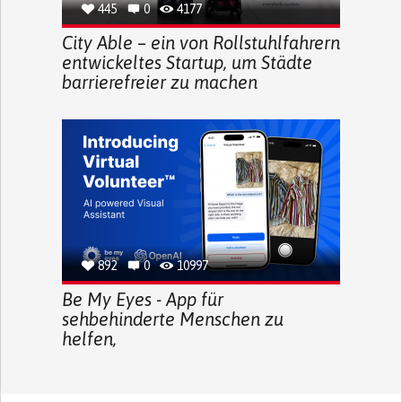
445
0
4177
City Able – ein von Rollstuhlfahrern
entwickeltes Startup, um Städte
barrierefreier zu machen
892
0
10997
Be My Eyes - App für
sehbehinderte Menschen zu
helfen,