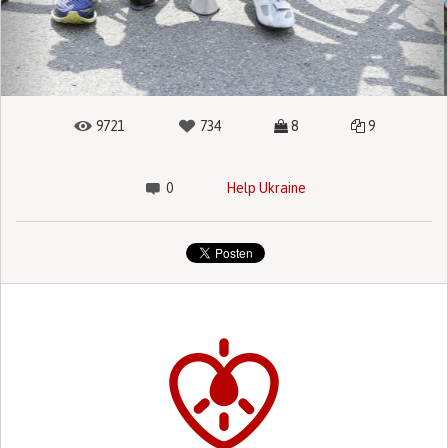
9721
734
8
9
0
Help Ukraine