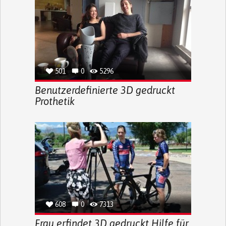
501
0
5296
Benutzerdefinierte 3D gedruckt
Prothetik
608
0
7313
Frau erfindet 3D gedruckt Hilfe für