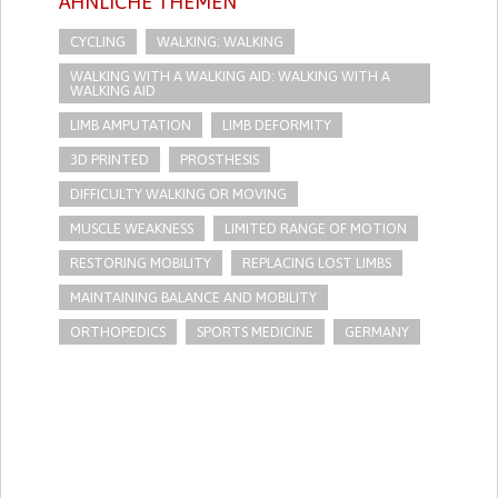
ÄHNLICHE THEMEN
CYCLING
WALKING: WALKING
WALKING WITH A WALKING AID: WALKING WITH A
WALKING AID
LIMB AMPUTATION
LIMB DEFORMITY
3D PRINTED
PROSTHESIS
DIFFICULTY WALKING OR MOVING
MUSCLE WEAKNESS
LIMITED RANGE OF MOTION
RESTORING MOBILITY
REPLACING LOST LIMBS
MAINTAINING BALANCE AND MOBILITY
ORTHOPEDICS
SPORTS MEDICINE
GERMANY