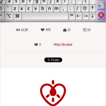
6118
495
13
10
0
Help Ukraine