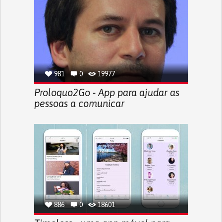
981
0
19977
Proloquo2Go - App para ajudar as
pessoas a comunicar
886
0
18601