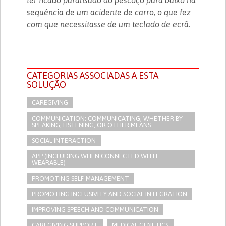
sequência de um acidente de carro, o que fez
com que necessitasse de um teclado de ecrã.
CATEGORIAS ASSOCIADAS A ESTA
SOLUÇÃO
CAREGIVING
COMMUNICATION: COMMUNICATING, WHETHER BY
SPEAKING, LISTENING, OR OTHER MEANS
SOCIAL INTERACTION
APP (INCLUDING WHEN CONNECTED WITH
WEARABLE)
PROMOTING SELF-MANAGEMENT
PROMOTING INCLUSIVITY AND SOCIAL INTEGRATION
IMPROVING SPEECH AND COMMUNICATION
CAREGIVING SUPPORT
MEDICAL GENETICS