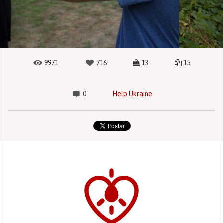
9971
716
13
15
0
Help Ukraine