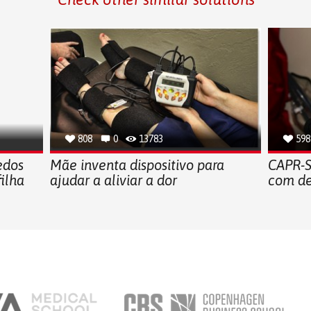
808
0
13783
598
edos
Mãe inventa dispositivo para
CAPR-S
ilha
ajudar a aliviar a dor
com de