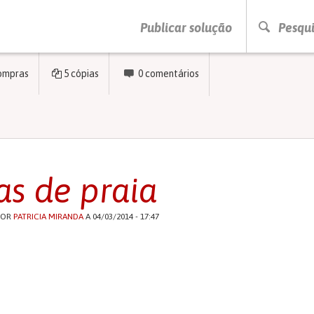
PRESSIONE ENTER PARA PESQUISAR
Publicar solução
Pesqui
ompras
5
cópias
0
comentários
as de praia
POR
PATRICIA MIRANDA
A 04/03/2014 - 17:47