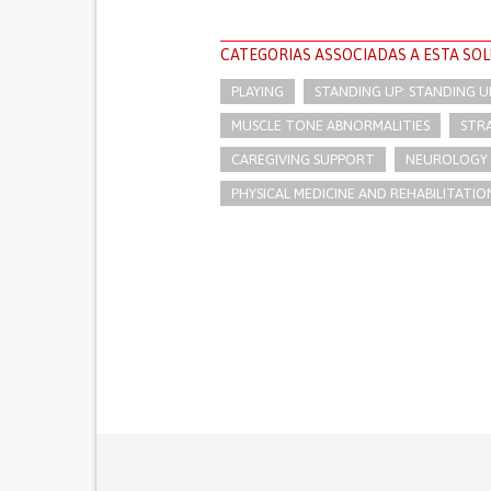
CATEGORIAS ASSOCIADAS A ESTA SO
PLAYING
STANDING UP: STANDING U
MUSCLE TONE ABNORMALITIES
STRA
CAREGIVING SUPPORT
NEUROLOGY
PHYSICAL MEDICINE AND REHABILITATIO