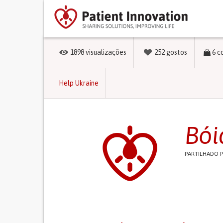
1898
visualizações
252
gostos
6
c
Help Ukraine
Bói
PARTILHADO 