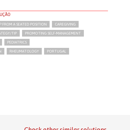
LUÇÃO
P FROM A SEATED POSITION
CAREGIVING
TEGY/TIP​
PROMOTING SELF-MANAGEMENT
PEDIATRICS
N
RHEUMATOLOGY
PORTUGAL
Check other similar solutions