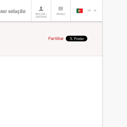
sar solução
PT
INICIAR /
MENU
ENTRAR
Partilhar