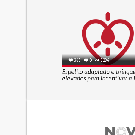
365
0
3236
Espelho adaptado e brinqu
elevados para incentivar a f