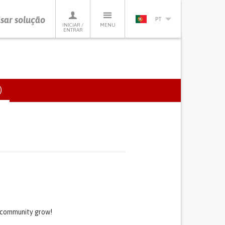
sar solução
PT
INICIAR /
MENU
ENTRAR
)
(SEPARADOR
ATIVO)
s community grow!