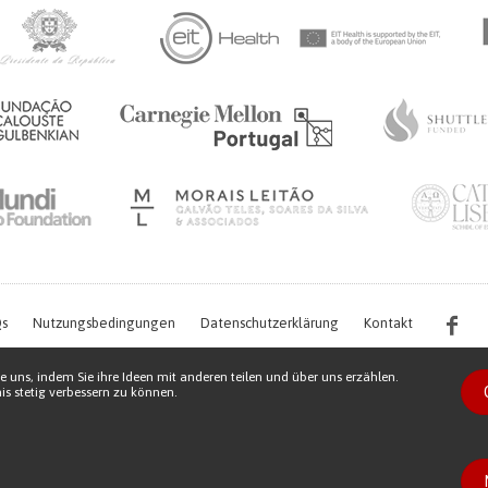
s
Nutzungsbedingungen
Datenschutzerklärung
Kontakt
e uns, indem Sie ihre Ideen mit anderen teilen und über uns erzählen.
s stetig verbessern zu können.
s work is being financed by the FCT project with the reference PTDC/EGE-OGE/7995/
Copyright © 2026 Patient Innovation.
Powered by
Orange Bird