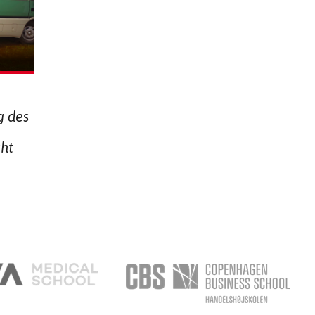
g des
cht