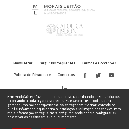
Newsletter
Perguntas frequentes
Termos e Condições
Política de Privacidade
Contactos
Bem-vindo(a)! Por favor ajude-nos a crescer, partilhando as suas soluções
e contando a toda a gente sobre nós. Este website usa cookies para
garantir uma melhor experiência. Ao carregar em "Aceitar" entende-se
que foi informado e que aceita a instalação e utilização dos cookies. Para
mais informação carregue em "Configurar" onde poderá configurar ou
desactivar os cookies em qualquer momento.
Financiamento FCT do projeto com referência PTDC/EGE-OGE/7995/2020