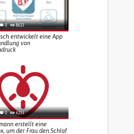
0
8633
sch entwickelt eine App
andlung von
hdruck
0
6233
ann erstellt eine
x, um der Frau den Schlaf