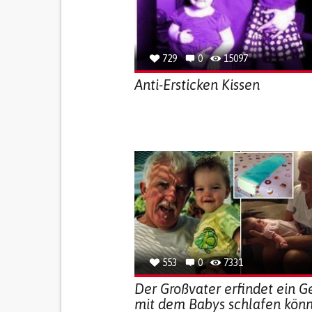
729
0
15097
Anti-Ersticken Kissen
553
0
7331
Der Großvater erfindet ein Ge
mit dem Babys schlafen kön