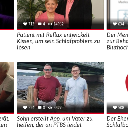
713
4
14962
634
Patient mit Reflux entwickelt
Der Men
Kissen, um sein Schlafproblem zu
zur Beh
lösen
Bluthoc
524
0
5527
508
rät,
Sohn erstellt App, um Vater zu
Der Ehem
nen
helfen, der an PTBS leidet
Schlafbo