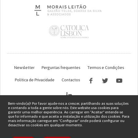
Newsletter
Perguntas frequentes
Termos e Condições
Política de Privacidade
Contactos
Bem-vindo(a)! Por favor ajude-nos a crescer, partilhando as suas soluções
e contando a toda a gente sobre nós. Este website usa cookies para
garantir uma melhor experiência. Ao carregar em "Aceitar" entende-se
que foi informado e que aceita a instalação e utilização dos cookies. Para
mais informação carregue em "Configurar" onde poderá configurar ou
desactivar os cookies em qualquer momento.
Financiamento FCT do projeto com referência PTDC/EGE-OGE/7995/2020