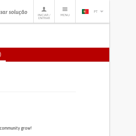
sar solução
PT
INICIAR /
MENU
ENTRAR
)
(SEPARADOR
ATIVO)
s community grow!