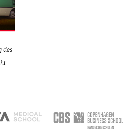
g des
cht