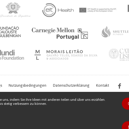
s
Nutzungsbedingungen
Datenschutzerklärung
Kontakt
e uns, indem Sie ihre Ideen mit anderen teilen und über uns erzählen.
s stetig verbessern zu können.
s work is being financed by the FCT project with the reference PTDC/EGE-OGE/7995/
Copyright © 2026 Patient Innovation.
Powered by
Orange Bird