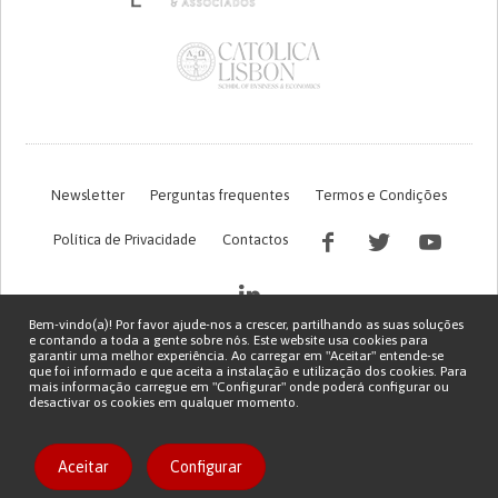
Newsletter
Perguntas frequentes
Termos e Condições
Política de Privacidade
Contactos
Bem-vindo(a)! Por favor ajude-nos a crescer, partilhando as suas soluções
e contando a toda a gente sobre nós. Este website usa cookies para
garantir uma melhor experiência. Ao carregar em "Aceitar" entende-se
que foi informado e que aceita a instalação e utilização dos cookies. Para
mais informação carregue em "Configurar" onde poderá configurar ou
desactivar os cookies em qualquer momento.
Financiamento FCT do projeto com referência PTDC/EGE-OGE/7995/2020
Copyright © 2026 Patient Innovation.
Powered by
Orange Bird
Aceitar
Configurar