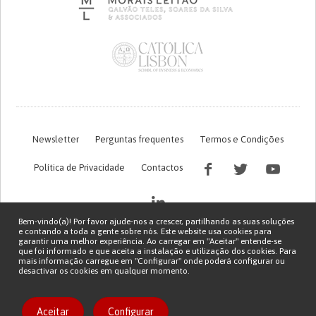
Newsletter
Perguntas frequentes
Termos e Condições
Política de Privacidade
Contactos
Bem-vindo(a)! Por favor ajude-nos a crescer, partilhando as suas soluções
e contando a toda a gente sobre nós. Este website usa cookies para
garantir uma melhor experiência. Ao carregar em "Aceitar" entende-se
que foi informado e que aceita a instalação e utilização dos cookies. Para
mais informação carregue em "Configurar" onde poderá configurar ou
desactivar os cookies em qualquer momento.
Financiamento FCT do projeto com referência PTDC/EGE-OGE/7995/2020
Copyright © 2026 Patient Innovation.
Powered by
Orange Bird
Aceitar
Configurar