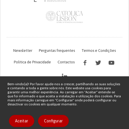
Newsletter
Perguntas frequentes
Termos e Condições
Política de Privacidade
Contactos
Bem-vindo(a)! Por favor ajude-nos a crescer, partilhando as suas soluções
e contando a toda a gente sobre nós. Este website usa cookies para
garantir uma melhor experiência. Ao carregar em "Aceitar" entende-se
que foi informado e que aceita a instalação e utilização dos cookies. Para
mais informação carregue em "Configurar" onde poderá configurar ou
desactivar os cookies em qualquer momento.
Financiamento FCT do projeto com referência PTDC/EGE-OGE/7995/2020
Copyright © 2026 Patient Innovation.
Powered by
Orange Bird
Aceitar
Configurar