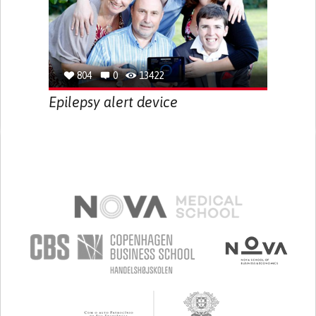
804
0
13422
Epilepsy alert device