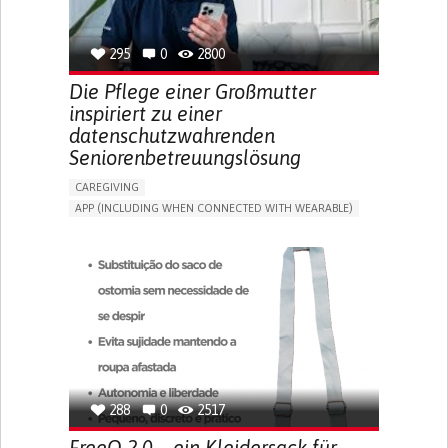
SPAIN
295
0
2800
Die Pflege einer Großmutter
inspiriert zu einer
datenschutzwahrenden
Seniorenbetreuungslösung
CAREGIVING
APP (INCLUDING WHEN CONNECTED WITH WEARABLE)
AI ALGORITHM
ONLINE SERVICE
ASSISTIVE DAILY LIFE DEVICE (TO HELP ADL)
PROMOTING SELF-MANAGEMENT
PREVENTING (VACCINATION, PROTECTION, FALLS,
RESEARCH/MAPPING)
CAREGIVING SUPPORT
GENERAL AND FAMILY MEDICINE
MOBILITY ISSUES
CAREGIVER SUPPORT
SOLUTIONS FOR DISABLED PEOPLE
INDIA
288
0
2517
FreeO 2.0 – ein Kleidersack für