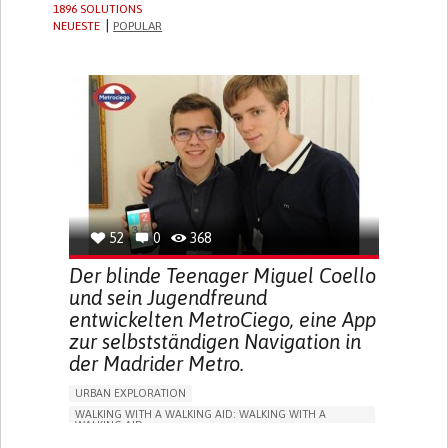
1896 SOLUTIONS
NEUESTE
POPULAR
52
0
368
Der blinde Teenager Miguel Coello
und sein Jugendfreund
entwickelten MetroCiego, eine App
zur selbstständigen Navigation in
der Madrider Metro.
URBAN EXPLORATION
WALKING WITH A WALKING AID: WALKING WITH A
WALKING AID
BLINDNESS