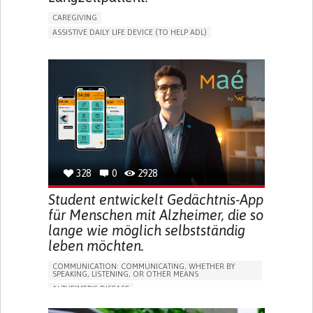
CAREGIVING
ASSISTIVE DAILY LIFE DEVICE (TO HELP ADL)
AI ALGORITHM
PROMOTING SELF-MANAGEMENT
MAINTAINING BALANCE AND MOBILITY
PREVENTING (VACCINATION, PROTECTION, FALLS,
RESEARCH/MAPPING)
GENERAL AND FAMILY MEDICINE
CAREGIVER SUPPORT
UNITED STATES
328
0
2928
Student entwickelt Gedächtnis-App
für Menschen mit Alzheimer, die so
lange wie möglich selbstständig
leben möchten.
COMMUNICATION: COMMUNICATING, WHETHER BY
SPEAKING, LISTENING, OR OTHER MEANS
ALZHEIMER'S DISEASE
APP (INCLUDING WHEN CONNECTED WITH WEARABLE)