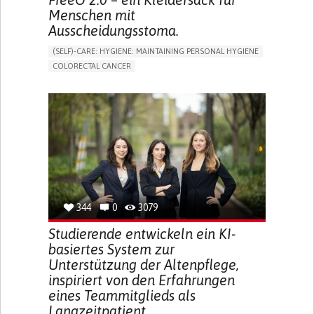
Menschen mit
Ausscheidungsstoma.
(SELF)-CARE: HYGIENE: MAINTAINING PERSONAL HYGIENE
COLORECTAL CANCER
ASSISTIVE DAILY LIFE DEVICE (TO HELP ADL)
PROMOTING SELF-MANAGEMENT
GASTROENTEROLOGY
MEDICAL ONCOLOGY
PORTUGAL
344
0
3079
Studierende entwickeln ein KI-
basiertes System zur
Unterstützung der Altenpflege,
inspiriert von den Erfahrungen
eines Teammitglieds als
Langzeitpatient.