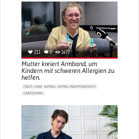
APP (INCLUDING WHEN CONNECTED WITH WEARABLE)
ONLINE SERVICE
SOCIAL WITHDRAWAL OR ISOLATION
VISION PROBLEMS
PROMOTING INCLUSIVITY AND SOCIAL INTEGRATION
OPHTHALMOLOGY
SPAIN
211
0
1677
Mutter kreiert Armband, um
Kindern mit schweren Allergien zu
helfen.
(SELF)-CARE: EATING: EATING INDEPENDENTLY.
CAREGIVING
ALLERGIC REACTION (FOOD, DRUGS,
MATERIAL/CHEMICALS)
BODY-WORN SOLUTIONS (CLOTHING, ACCESSORIES,
SHOES, SENSORS...)
ALLEVIATING ALLERGIES
PREVENTING (VACCINATION, PROTECTION, FALLS,
RESEARCH/MAPPING)
CAREGIVING SUPPORT
IMMUNO-ALLERGOLOGY