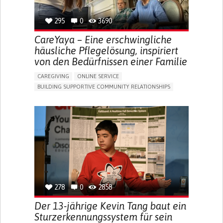
295
0
3690
CareYaya – Eine erschwingliche
häusliche Pflegelösung, inspiriert
von den Bedürfnissen einer Familie
CAREGIVING
ONLINE SERVICE
BUILDING SUPPORTIVE COMMUNITY RELATIONSHIPS
RAISE AWARENESS
CAREGIVING SUPPORT
GENERAL AND FAMILY MEDICINE
AGING
CAREGIVER SUPPORT
UNITED STATES
278
0
2858
Der 13-jährige Kevin Tang baut ein
Sturzerkennungssystem für sein