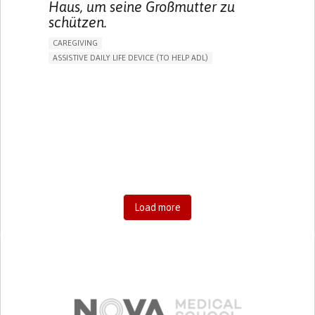
Haus, um seine Großmutter zu
schützen.
CAREGIVING
ASSISTIVE DAILY LIFE DEVICE (TO HELP ADL)
AI ALGORITHM
FREQUENT FALLS
MANAGING NEUROLOGICAL DISORDERS
PREVENTING (VACCINATION, PROTECTION, FALLS,
RESEARCH/MAPPING)
CAREGIVING SUPPORT
GENERAL AND FAMILY MEDICINE
AGING
UNITED STATES
Load more