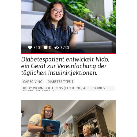
MEMORY LOSS
PROMOTING SELF-MANAGEMENT
MANAGING NEUROLOGICAL DISORDERS
CAREGIVING SUPPORT
GENERAL AND FAMILY MEDICINE
NEUROLOGY
FRANCE
310
0
3240
Diabetespatient entwickelt Nido,
ein Gerät zur Vereinfachung der
täglichen Insulininjektionen.
CAREGIVING
DIABETES TYPE 1
BODY-WORN SOLUTIONS (CLOTHING, ACCESSORIES,
SHOES, SENSORS...)
MANAGING DIABETES
ENDOCRINOLOGY
SINGAPORE