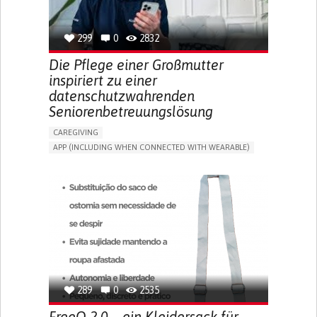
SPAIN
299
0
2832
Die Pflege einer Großmutter
inspiriert zu einer
datenschutzwahrenden
Seniorenbetreuungslösung
CAREGIVING
APP (INCLUDING WHEN CONNECTED WITH WEARABLE)
AI ALGORITHM
ONLINE SERVICE
ASSISTIVE DAILY LIFE DEVICE (TO HELP ADL)
PROMOTING SELF-MANAGEMENT
PREVENTING (VACCINATION, PROTECTION, FALLS,
RESEARCH/MAPPING)
CAREGIVING SUPPORT
GENERAL AND FAMILY MEDICINE
MOBILITY ISSUES
CAREGIVER SUPPORT
SOLUTIONS FOR DISABLED PEOPLE
INDIA
289
0
2535
FreeO 2.0 – ein Kleidersack für