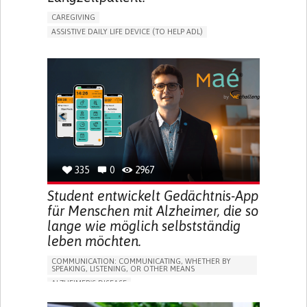
CAREGIVING
ASSISTIVE DAILY LIFE DEVICE (TO HELP ADL)
AI ALGORITHM
PROMOTING SELF-MANAGEMENT
MAINTAINING BALANCE AND MOBILITY
PREVENTING (VACCINATION, PROTECTION, FALLS,
RESEARCH/MAPPING)
GENERAL AND FAMILY MEDICINE
CAREGIVER SUPPORT
UNITED STATES
335
0
2967
Student entwickelt Gedächtnis-App
für Menschen mit Alzheimer, die so
lange wie möglich selbstständig
leben möchten.
COMMUNICATION: COMMUNICATING, WHETHER BY
SPEAKING, LISTENING, OR OTHER MEANS
ALZHEIMER'S DISEASE
APP (INCLUDING WHEN CONNECTED WITH WEARABLE)