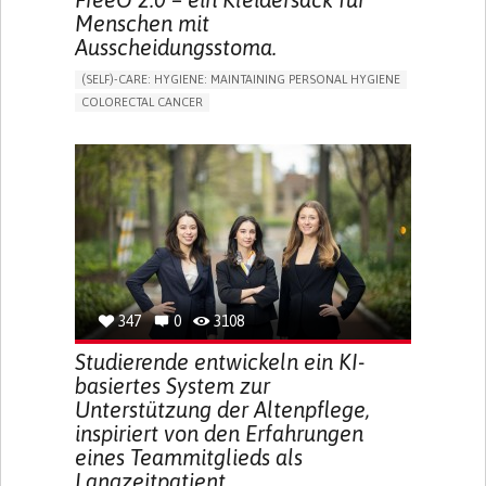
Menschen mit
Ausscheidungsstoma.
(SELF)-CARE: HYGIENE: MAINTAINING PERSONAL HYGIENE
COLORECTAL CANCER
ASSISTIVE DAILY LIFE DEVICE (TO HELP ADL)
PROMOTING SELF-MANAGEMENT
GASTROENTEROLOGY
MEDICAL ONCOLOGY
PORTUGAL
347
0
3108
Studierende entwickeln ein KI-
basiertes System zur
Unterstützung der Altenpflege,
inspiriert von den Erfahrungen
eines Teammitglieds als
Langzeitpatient.