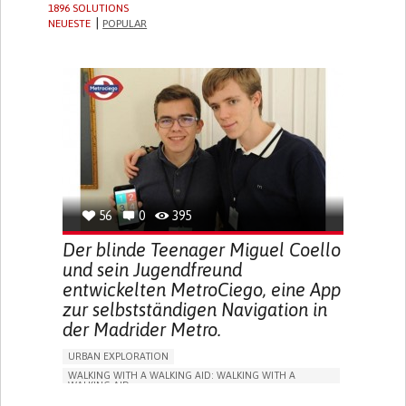
1896 SOLUTIONS
NEUESTE
POPULAR
56
0
395
Der blinde Teenager Miguel Coello
und sein Jugendfreund
entwickelten MetroCiego, eine App
zur selbstständigen Navigation in
der Madrider Metro.
URBAN EXPLORATION
WALKING WITH A WALKING AID: WALKING WITH A
WALKING AID
BLINDNESS