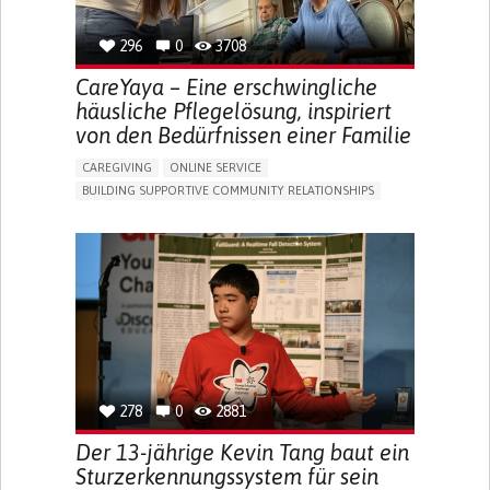
296
0
3708
CareYaya – Eine erschwingliche
häusliche Pflegelösung, inspiriert
von den Bedürfnissen einer Familie
CAREGIVING
ONLINE SERVICE
BUILDING SUPPORTIVE COMMUNITY RELATIONSHIPS
RAISE AWARENESS
CAREGIVING SUPPORT
GENERAL AND FAMILY MEDICINE
AGING
CAREGIVER SUPPORT
UNITED STATES
278
0
2881
Der 13-jährige Kevin Tang baut ein
Sturzerkennungssystem für sein