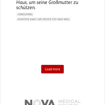
Haus, um seine Großmutter zu
schützen.
CAREGIVING
ASSISTIVE DAILY LIFE DEVICE (TO HELP ADL)
AI ALGORITHM
FREQUENT FALLS
MANAGING NEUROLOGICAL DISORDERS
PREVENTING (VACCINATION, PROTECTION, FALLS,
RESEARCH/MAPPING)
CAREGIVING SUPPORT
GENERAL AND FAMILY MEDICINE
AGING
UNITED STATES
Load more