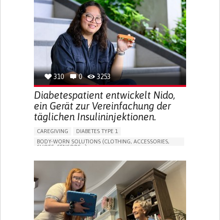
MEMORY LOSS
PROMOTING SELF-MANAGEMENT
MANAGING NEUROLOGICAL DISORDERS
CAREGIVING SUPPORT
GENERAL AND FAMILY MEDICINE
NEUROLOGY
FRANCE
310
0
3253
Diabetespatient entwickelt Nido,
ein Gerät zur Vereinfachung der
täglichen Insulininjektionen.
CAREGIVING
DIABETES TYPE 1
BODY-WORN SOLUTIONS (CLOTHING, ACCESSORIES,
SHOES, SENSORS...)
MANAGING DIABETES
ENDOCRINOLOGY
SINGAPORE