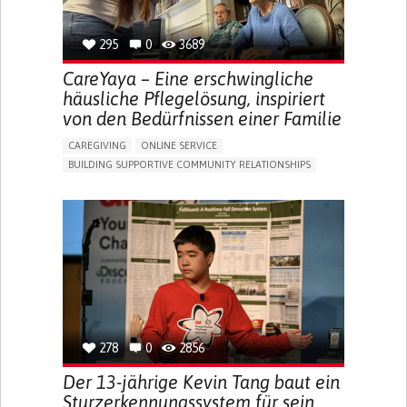
295
0
3689
CareYaya – Eine erschwingliche
häusliche Pflegelösung, inspiriert
von den Bedürfnissen einer Familie
CAREGIVING
ONLINE SERVICE
BUILDING SUPPORTIVE COMMUNITY RELATIONSHIPS
RAISE AWARENESS
CAREGIVING SUPPORT
GENERAL AND FAMILY MEDICINE
AGING
CAREGIVER SUPPORT
UNITED STATES
278
0
2856
Der 13-jährige Kevin Tang baut ein
Sturzerkennungssystem für sein