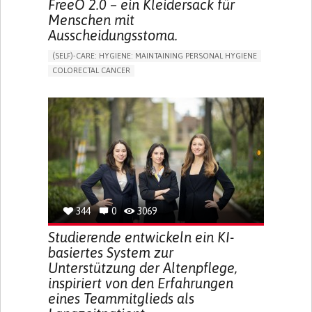
FreeO 2.0 – ein Kleidersack für
Menschen mit
Ausscheidungsstoma.
(SELF)-CARE: HYGIENE: MAINTAINING PERSONAL HYGIENE
COLORECTAL CANCER
ASSISTIVE DAILY LIFE DEVICE (TO HELP ADL)
PROMOTING SELF-MANAGEMENT
GASTROENTEROLOGY
MEDICAL ONCOLOGY
PORTUGAL
344
0
3069
Studierende entwickeln ein KI-
basiertes System zur
Unterstützung der Altenpflege,
inspiriert von den Erfahrungen
eines Teammitglieds als