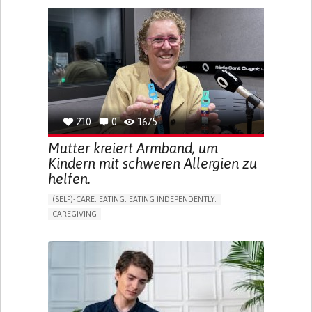
BLINDNESS
APP (INCLUDING WHEN CONNECTED WITH WEARABLE)
ONLINE SERVICE
SOCIAL WITHDRAWAL OR ISOLATION
VISION PROBLEMS
PROMOTING INCLUSIVITY AND SOCIAL INTEGRATION
OPHTHALMOLOGY
SPAIN
210
0
1675
Mutter kreiert Armband, um
Kindern mit schweren Allergien zu
helfen.
(SELF)-CARE: EATING: EATING INDEPENDENTLY.
CAREGIVING
ALLERGIC REACTION (FOOD, DRUGS,
MATERIAL/CHEMICALS)
BODY-WORN SOLUTIONS (CLOTHING, ACCESSORIES,
SHOES, SENSORS...)
ALLEVIATING ALLERGIES
PREVENTING (VACCINATION, PROTECTION, FALLS,
RESEARCH/MAPPING)
CAREGIVING SUPPORT
IMMUNO-ALLERGOLOGY