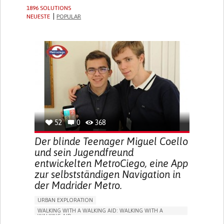
1896 SOLUTIONS
NEUESTE
POPULAR
52
0
368
Der blinde Teenager Miguel Coello
und sein Jugendfreund
entwickelten MetroCiego, eine App
zur selbstständigen Navigation in
der Madrider Metro.
URBAN EXPLORATION
WALKING WITH A WALKING AID: WALKING WITH A
WALKING AID