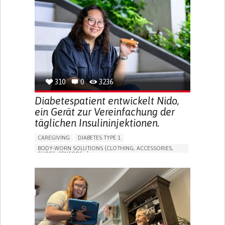
MEMORY LOSS
PROMOTING SELF-MANAGEMENT
MANAGING NEUROLOGICAL DISORDERS
CAREGIVING SUPPORT
GENERAL AND FAMILY MEDICINE
NEUROLOGY
FRANCE
310
0
3236
Diabetespatient entwickelt Nido,
ein Gerät zur Vereinfachung der
täglichen Insulininjektionen.
CAREGIVING
DIABETES TYPE 1
BODY-WORN SOLUTIONS (CLOTHING, ACCESSORIES,
SHOES, SENSORS...)
MANAGING DIABETES
ENDOCRINOLOGY
SINGAPORE