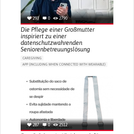
SPAIN
293
0
2790
Die Pflege einer Großmutter
inspiriert zu einer
datenschutzwahrenden
Seniorenbetreuungslösung
CAREGIVING
APP (INCLUDING WHEN CONNECTED WITH WEARABLE)
AI ALGORITHM
ONLINE SERVICE
ASSISTIVE DAILY LIFE DEVICE (TO HELP ADL)
PROMOTING SELF-MANAGEMENT
PREVENTING (VACCINATION, PROTECTION, FALLS,
RESEARCH/MAPPING)
CAREGIVING SUPPORT
GENERAL AND FAMILY MEDICINE
MOBILITY ISSUES
CAREGIVER SUPPORT
SOLUTIONS FOR DISABLED PEOPLE
INDIA
287
0
2512