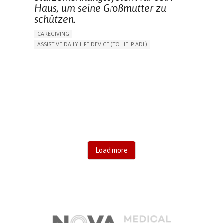
Haus, um seine Großmutter zu
schützen.
CAREGIVING
ASSISTIVE DAILY LIFE DEVICE (TO HELP ADL)
AI ALGORITHM
FREQUENT FALLS
MANAGING NEUROLOGICAL DISORDERS
PREVENTING (VACCINATION, PROTECTION, FALLS,
RESEARCH/MAPPING)
CAREGIVING SUPPORT
GENERAL AND FAMILY MEDICINE
AGING
UNITED STATES
Load more