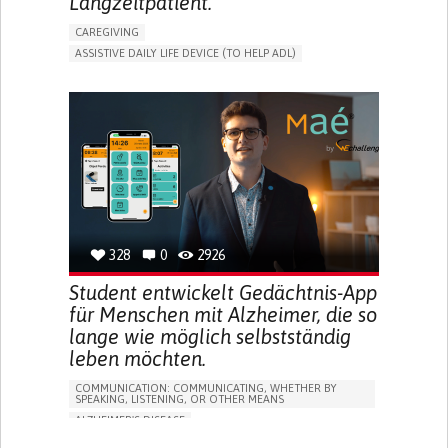
Langzeitpatient.
CAREGIVING
ASSISTIVE DAILY LIFE DEVICE (TO HELP ADL)
AI ALGORITHM
PROMOTING SELF-MANAGEMENT
MAINTAINING BALANCE AND MOBILITY
PREVENTING (VACCINATION, PROTECTION, FALLS,
RESEARCH/MAPPING)
GENERAL AND FAMILY MEDICINE
CAREGIVER SUPPORT
UNITED STATES
328
0
2926
Student entwickelt Gedächtnis-App
für Menschen mit Alzheimer, die so
lange wie möglich selbstständig
leben möchten.
COMMUNICATION: COMMUNICATING, WHETHER BY
SPEAKING, LISTENING, OR OTHER MEANS
ALZHEIMER'S DISEASE
APP (INCLUDING WHEN CONNECTED WITH WEARABLE)