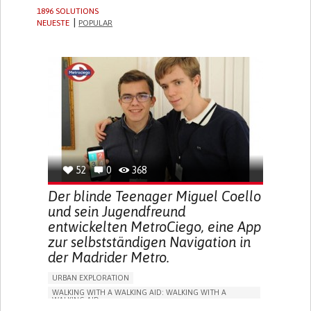
1896 SOLUTIONS
NEUESTE
POPULAR
52
0
368
Der blinde Teenager Miguel Coello
und sein Jugendfreund
entwickelten MetroCiego, eine App
zur selbstständigen Navigation in
der Madrider Metro.
URBAN EXPLORATION
WALKING WITH A WALKING AID: WALKING WITH A
WALKING AID