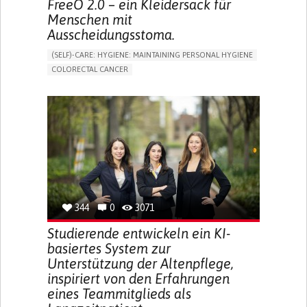
FreeO 2.0 – ein Kleidersack für
Menschen mit
Ausscheidungsstoma.
(SELF)-CARE: HYGIENE: MAINTAINING PERSONAL HYGIENE
COLORECTAL CANCER
ASSISTIVE DAILY LIFE DEVICE (TO HELP ADL)
PROMOTING SELF-MANAGEMENT
GASTROENTEROLOGY
MEDICAL ONCOLOGY
PORTUGAL
344
0
3071
Studierende entwickeln ein KI-
basiertes System zur
Unterstützung der Altenpflege,
inspiriert von den Erfahrungen
eines Teammitglieds als