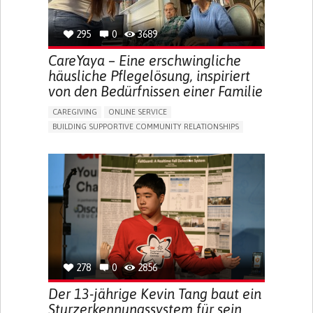
295
0
3689
CareYaya – Eine erschwingliche
häusliche Pflegelösung, inspiriert
von den Bedürfnissen einer Familie
CAREGIVING
ONLINE SERVICE
BUILDING SUPPORTIVE COMMUNITY RELATIONSHIPS
RAISE AWARENESS
CAREGIVING SUPPORT
GENERAL AND FAMILY MEDICINE
AGING
CAREGIVER SUPPORT
UNITED STATES
278
0
2856
Der 13-jährige Kevin Tang baut ein
Sturzerkennungssystem für sein