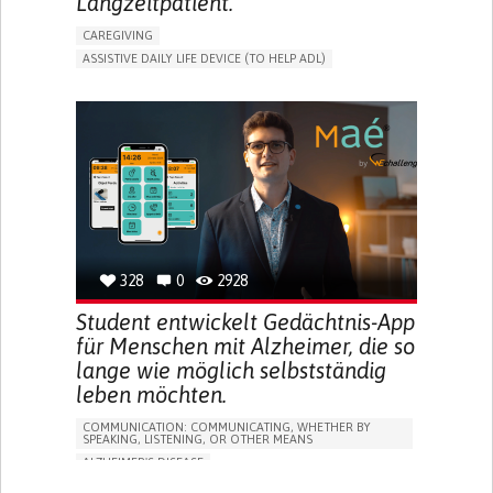
Langzeitpatient.
CAREGIVING
ASSISTIVE DAILY LIFE DEVICE (TO HELP ADL)
AI ALGORITHM
PROMOTING SELF-MANAGEMENT
MAINTAINING BALANCE AND MOBILITY
PREVENTING (VACCINATION, PROTECTION, FALLS,
RESEARCH/MAPPING)
GENERAL AND FAMILY MEDICINE
CAREGIVER SUPPORT
UNITED STATES
328
0
2928
Student entwickelt Gedächtnis-App
für Menschen mit Alzheimer, die so
lange wie möglich selbstständig
leben möchten.
COMMUNICATION: COMMUNICATING, WHETHER BY
SPEAKING, LISTENING, OR OTHER MEANS
ALZHEIMER'S DISEASE
APP (INCLUDING WHEN CONNECTED WITH WEARABLE)