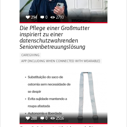
SPAIN
294
0
2793
Die Pflege einer Großmutter
inspiriert zu einer
datenschutzwahrenden
Seniorenbetreuungslösung
CAREGIVING
APP (INCLUDING WHEN CONNECTED WITH WEARABLE)
AI ALGORITHM
ONLINE SERVICE
ASSISTIVE DAILY LIFE DEVICE (TO HELP ADL)
PROMOTING SELF-MANAGEMENT
PREVENTING (VACCINATION, PROTECTION, FALLS,
RESEARCH/MAPPING)
CAREGIVING SUPPORT
GENERAL AND FAMILY MEDICINE
MOBILITY ISSUES
CAREGIVER SUPPORT
SOLUTIONS FOR DISABLED PEOPLE
INDIA
288
0
2516