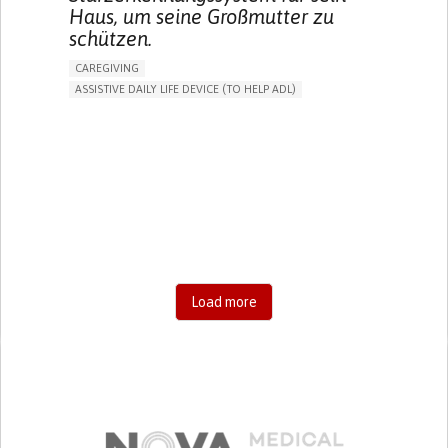
Haus, um seine Großmutter zu
schützen.
CAREGIVING
ASSISTIVE DAILY LIFE DEVICE (TO HELP ADL)
AI ALGORITHM
FREQUENT FALLS
MANAGING NEUROLOGICAL DISORDERS
PREVENTING (VACCINATION, PROTECTION, FALLS,
RESEARCH/MAPPING)
CAREGIVING SUPPORT
GENERAL AND FAMILY MEDICINE
AGING
UNITED STATES
Load more