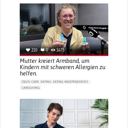
BLINDNESS
APP (INCLUDING WHEN CONNECTED WITH WEARABLE)
ONLINE SERVICE
SOCIAL WITHDRAWAL OR ISOLATION
VISION PROBLEMS
PROMOTING INCLUSIVITY AND SOCIAL INTEGRATION
OPHTHALMOLOGY
SPAIN
210
0
1675
Mutter kreiert Armband, um
Kindern mit schweren Allergien zu
helfen.
(SELF)-CARE: EATING: EATING INDEPENDENTLY.
CAREGIVING
ALLERGIC REACTION (FOOD, DRUGS,
MATERIAL/CHEMICALS)
BODY-WORN SOLUTIONS (CLOTHING, ACCESSORIES,
SHOES, SENSORS...)
ALLEVIATING ALLERGIES
PREVENTING (VACCINATION, PROTECTION, FALLS,
RESEARCH/MAPPING)
CAREGIVING SUPPORT
IMMUNO-ALLERGOLOGY