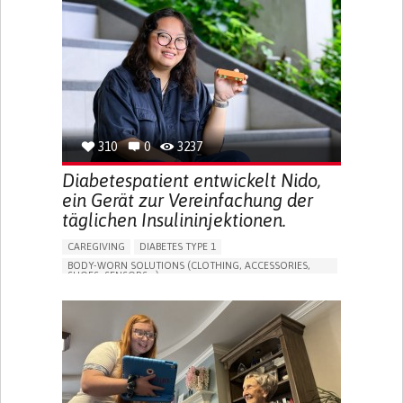
MEMORY LOSS
PROMOTING SELF-MANAGEMENT
MANAGING NEUROLOGICAL DISORDERS
CAREGIVING SUPPORT
GENERAL AND FAMILY MEDICINE
NEUROLOGY
FRANCE
310
0
3237
Diabetespatient entwickelt Nido,
ein Gerät zur Vereinfachung der
täglichen Insulininjektionen.
CAREGIVING
DIABETES TYPE 1
BODY-WORN SOLUTIONS (CLOTHING, ACCESSORIES,
SHOES, SENSORS...)
MANAGING DIABETES
ENDOCRINOLOGY
SINGAPORE