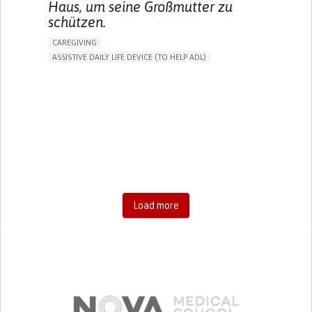
Haus, um seine Großmutter zu
schützen.
CAREGIVING
ASSISTIVE DAILY LIFE DEVICE (TO HELP ADL)
AI ALGORITHM
FREQUENT FALLS
MANAGING NEUROLOGICAL DISORDERS
PREVENTING (VACCINATION, PROTECTION, FALLS,
RESEARCH/MAPPING)
CAREGIVING SUPPORT
GENERAL AND FAMILY MEDICINE
AGING
UNITED STATES
Load more