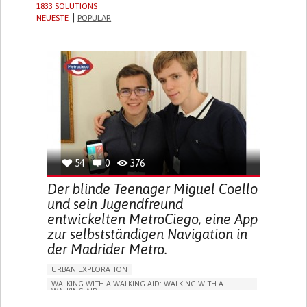
1833 SOLUTIONS
NEUESTE
POPULAR
54
0
376
Der blinde Teenager Miguel Coello
und sein Jugendfreund
entwickelten MetroCiego, eine App
zur selbstständigen Navigation in
der Madrider Metro.
URBAN EXPLORATION
WALKING WITH A WALKING AID: WALKING WITH A
WALKING AID
BLINDNESS