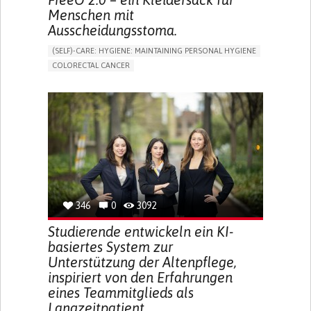
Menschen mit
Ausscheidungsstoma.
(SELF)-CARE: HYGIENE: MAINTAINING PERSONAL HYGIENE
COLORECTAL CANCER
ASSISTIVE DAILY LIFE DEVICE (TO HELP ADL)
PROMOTING SELF-MANAGEMENT
GASTROENTEROLOGY
MEDICAL ONCOLOGY
PORTUGAL
346
0
3092
Studierende entwickeln ein KI-
basiertes System zur
Unterstützung der Altenpflege,
inspiriert von den Erfahrungen
eines Teammitglieds als
Langzeitpatient.