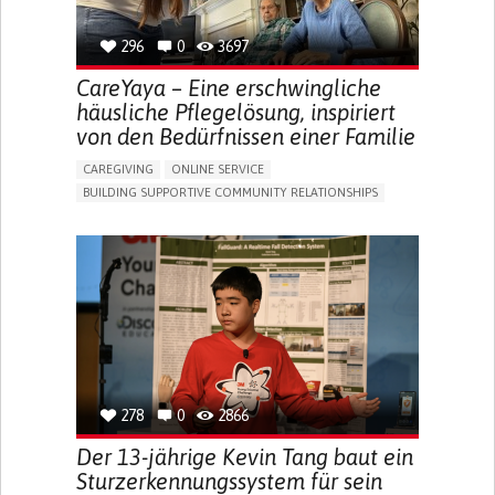
296
0
3697
CareYaya – Eine erschwingliche
häusliche Pflegelösung, inspiriert
von den Bedürfnissen einer Familie
CAREGIVING
ONLINE SERVICE
BUILDING SUPPORTIVE COMMUNITY RELATIONSHIPS
RAISE AWARENESS
CAREGIVING SUPPORT
GENERAL AND FAMILY MEDICINE
AGING
CAREGIVER SUPPORT
UNITED STATES
278
0
2866
Der 13-jährige Kevin Tang baut ein
Sturzerkennungssystem für sein