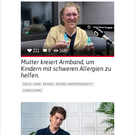
APP (INCLUDING WHEN CONNECTED WITH WEARABLE)
ONLINE SERVICE
SOCIAL WITHDRAWAL OR ISOLATION
VISION PROBLEMS
PROMOTING INCLUSIVITY AND SOCIAL INTEGRATION
OPHTHALMOLOGY
SPAIN
211
0
1680
Mutter kreiert Armband, um
Kindern mit schweren Allergien zu
helfen.
(SELF)-CARE: EATING: EATING INDEPENDENTLY.
CAREGIVING
ALLERGIC REACTION (FOOD, DRUGS,
MATERIAL/CHEMICALS)
BODY-WORN SOLUTIONS (CLOTHING, ACCESSORIES,
SHOES, SENSORS...)
ALLEVIATING ALLERGIES
PREVENTING (VACCINATION, PROTECTION, FALLS,
RESEARCH/MAPPING)
CAREGIVING SUPPORT
IMMUNO-ALLERGOLOGY