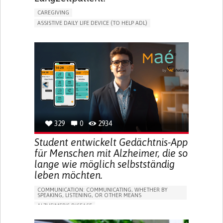
CAREGIVING
ASSISTIVE DAILY LIFE DEVICE (TO HELP ADL)
AI ALGORITHM
PROMOTING SELF-MANAGEMENT
MAINTAINING BALANCE AND MOBILITY
PREVENTING (VACCINATION, PROTECTION, FALLS,
RESEARCH/MAPPING)
GENERAL AND FAMILY MEDICINE
CAREGIVER SUPPORT
UNITED STATES
329
0
2934
Student entwickelt Gedächtnis-App
für Menschen mit Alzheimer, die so
lange wie möglich selbstständig
leben möchten.
COMMUNICATION: COMMUNICATING, WHETHER BY
SPEAKING, LISTENING, OR OTHER MEANS
ALZHEIMER'S DISEASE
APP (INCLUDING WHEN CONNECTED WITH WEARABLE)