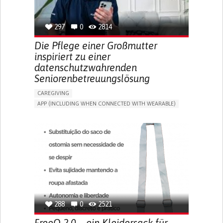
SPAIN
297
0
2814
Die Pflege einer Großmutter
inspiriert zu einer
datenschutzwahrenden
Seniorenbetreuungslösung
CAREGIVING
APP (INCLUDING WHEN CONNECTED WITH WEARABLE)
AI ALGORITHM
ONLINE SERVICE
ASSISTIVE DAILY LIFE DEVICE (TO HELP ADL)
PROMOTING SELF-MANAGEMENT
PREVENTING (VACCINATION, PROTECTION, FALLS,
RESEARCH/MAPPING)
CAREGIVING SUPPORT
GENERAL AND FAMILY MEDICINE
MOBILITY ISSUES
CAREGIVER SUPPORT
SOLUTIONS FOR DISABLED PEOPLE
INDIA
288
0
2521
FreeO 2.0 – ein Kleidersack für