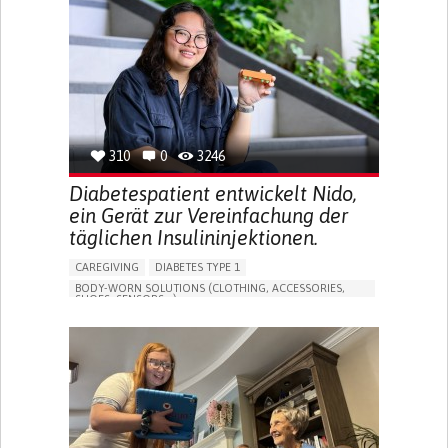
MEMORY LOSS
PROMOTING SELF-MANAGEMENT
MANAGING NEUROLOGICAL DISORDERS
CAREGIVING SUPPORT
GENERAL AND FAMILY MEDICINE
NEUROLOGY
FRANCE
310
0
3246
Diabetespatient entwickelt Nido,
ein Gerät zur Vereinfachung der
täglichen Insulininjektionen.
CAREGIVING
DIABETES TYPE 1
BODY-WORN SOLUTIONS (CLOTHING, ACCESSORIES,
SHOES, SENSORS...)
MANAGING DIABETES
ENDOCRINOLOGY
SINGAPORE