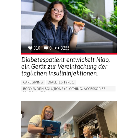
MEMORY LOSS
PROMOTING SELF-MANAGEMENT
MANAGING NEUROLOGICAL DISORDERS
CAREGIVING SUPPORT
GENERAL AND FAMILY MEDICINE
NEUROLOGY
FRANCE
310
0
3255
Diabetespatient entwickelt Nido,
ein Gerät zur Vereinfachung der
täglichen Insulininjektionen.
CAREGIVING
DIABETES TYPE 1
BODY-WORN SOLUTIONS (CLOTHING, ACCESSORIES,
SHOES, SENSORS...)
MANAGING DIABETES
ENDOCRINOLOGY
SINGAPORE