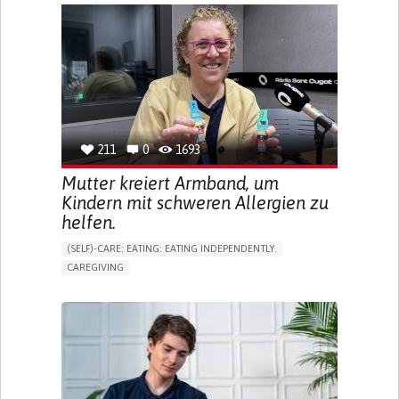
APP (INCLUDING WHEN CONNECTED WITH WEARABLE)
ONLINE SERVICE
SOCIAL WITHDRAWAL OR ISOLATION
VISION PROBLEMS
PROMOTING INCLUSIVITY AND SOCIAL INTEGRATION
OPHTHALMOLOGY
SPAIN
211
0
1693
Mutter kreiert Armband, um
Kindern mit schweren Allergien zu
helfen.
(SELF)-CARE: EATING: EATING INDEPENDENTLY.
CAREGIVING
ALLERGIC REACTION (FOOD, DRUGS,
MATERIAL/CHEMICALS)
BODY-WORN SOLUTIONS (CLOTHING, ACCESSORIES,
SHOES, SENSORS...)
ALLEVIATING ALLERGIES
PREVENTING (VACCINATION, PROTECTION, FALLS,
RESEARCH/MAPPING)
CAREGIVING SUPPORT
IMMUNO-ALLERGOLOGY