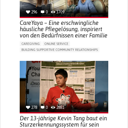
296
0
3709
CareYaya – Eine erschwingliche
häusliche Pflegelösung, inspiriert
von den Bedürfnissen einer Familie
CAREGIVING
ONLINE SERVICE
BUILDING SUPPORTIVE COMMUNITY RELATIONSHIPS
RAISE AWARENESS
CAREGIVING SUPPORT
GENERAL AND FAMILY MEDICINE
AGING
CAREGIVER SUPPORT
UNITED STATES
278
0
2881
Der 13-jährige Kevin Tang baut ein
Sturzerkennungssystem für sein