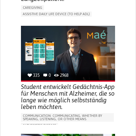
CAREGIVING
ASSISTIVE DAILY LIFE DEVICE (TO HELP ADL)
AI ALGORITHM
PROMOTING SELF-MANAGEMENT
MAINTAINING BALANCE AND MOBILITY
PREVENTING (VACCINATION, PROTECTION, FALLS,
RESEARCH/MAPPING)
GENERAL AND FAMILY MEDICINE
CAREGIVER SUPPORT
UNITED STATES
335
0
2968
Student entwickelt Gedächtnis-App
für Menschen mit Alzheimer, die so
lange wie möglich selbstständig
leben möchten.
COMMUNICATION: COMMUNICATING, WHETHER BY
SPEAKING, LISTENING, OR OTHER MEANS
ALZHEIMER'S DISEASE
APP (INCLUDING WHEN CONNECTED WITH WEARABLE)