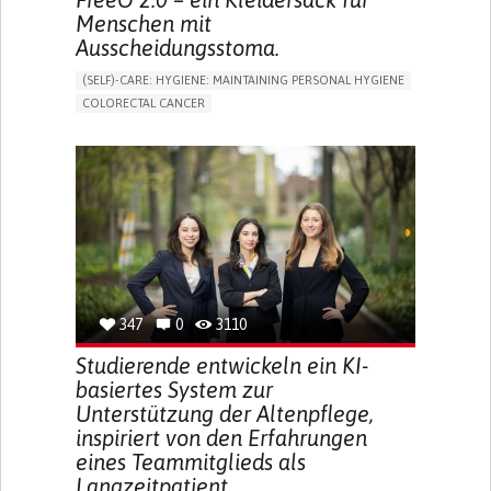
Menschen mit
Ausscheidungsstoma.
(SELF)-CARE: HYGIENE: MAINTAINING PERSONAL HYGIENE
COLORECTAL CANCER
ASSISTIVE DAILY LIFE DEVICE (TO HELP ADL)
PROMOTING SELF-MANAGEMENT
GASTROENTEROLOGY
MEDICAL ONCOLOGY
PORTUGAL
347
0
3110
Studierende entwickeln ein KI-
basiertes System zur
Unterstützung der Altenpflege,
inspiriert von den Erfahrungen
eines Teammitglieds als
Langzeitpatient.