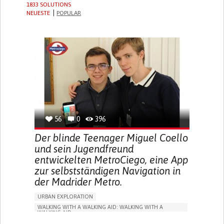
1833 SOLUTIONS
NEUESTE
POPULAR
56
0
396
Der blinde Teenager Miguel Coello
und sein Jugendfreund
entwickelten MetroCiego, eine App
zur selbstständigen Navigation in
der Madrider Metro.
URBAN EXPLORATION
WALKING WITH A WALKING AID: WALKING WITH A
WALKING AID
BLINDNESS