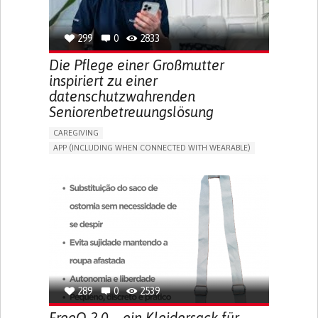
SPAIN
299
0
2833
Die Pflege einer Großmutter
inspiriert zu einer
datenschutzwahrenden
Seniorenbetreuungslösung
CAREGIVING
APP (INCLUDING WHEN CONNECTED WITH WEARABLE)
AI ALGORITHM
ONLINE SERVICE
ASSISTIVE DAILY LIFE DEVICE (TO HELP ADL)
PROMOTING SELF-MANAGEMENT
PREVENTING (VACCINATION, PROTECTION, FALLS,
RESEARCH/MAPPING)
CAREGIVING SUPPORT
GENERAL AND FAMILY MEDICINE
MOBILITY ISSUES
CAREGIVER SUPPORT
SOLUTIONS FOR DISABLED PEOPLE
INDIA
289
0
2539
FreeO 2.0 – ein Kleidersack für