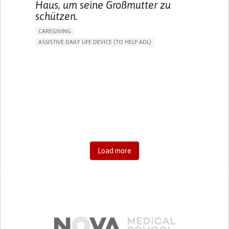
Haus, um seine Großmutter zu
schützen.
CAREGIVING
ASSISTIVE DAILY LIFE DEVICE (TO HELP ADL)
AI ALGORITHM
FREQUENT FALLS
MANAGING NEUROLOGICAL DISORDERS
PREVENTING (VACCINATION, PROTECTION, FALLS,
RESEARCH/MAPPING)
CAREGIVING SUPPORT
GENERAL AND FAMILY MEDICINE
AGING
UNITED STATES
Load more