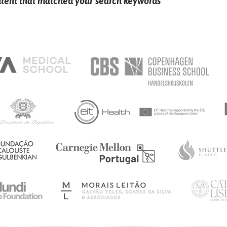
ntent that matched your search keywords