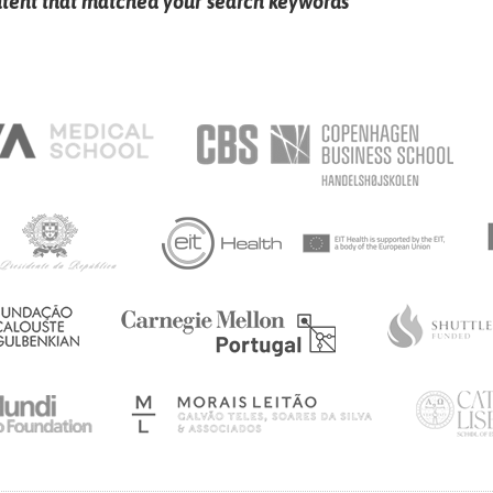
ntent that matched your search keywords