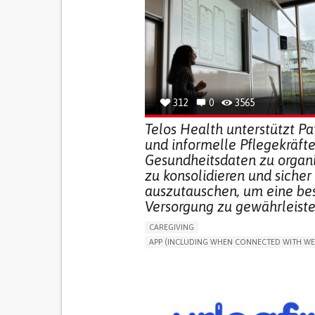
312
0
3565
Telos Health unterstützt Pa
und informelle Pflegekräfte
Gesundheitsdaten zu organi
zu konsolidieren und sicher
auszutauschen, um eine be
Versorgung zu gewährleiste
CAREGIVING
APP (INCLUDING WHEN CONNECTED WITH WE
MANAGE MEDICATION
CAREGIVING SUPPO
GENERAL AND FAMILY MEDICINE
CAREGIVER SUPPORT
PORTUGAL