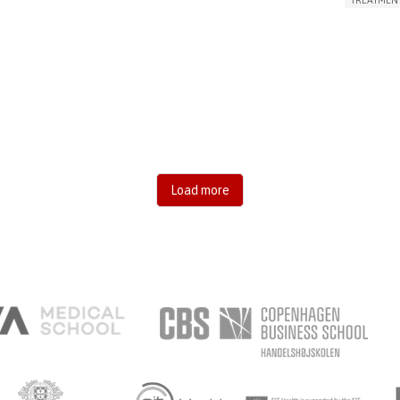
CHRONIC PAIN
FATIGUE
FEVER
ABDOMINAL PAIN
APP (INC
DIARRHEA
NAUSEAS
VOMITING (REGURGITATION)
AI ALGORI
WEIGHT LOSS
ENHANCING HEALTH LITERACY
CAREGIVI
RAISE AWARENESS
GASTROENTEROLOGY
CAREGIVE
PEDIATRICS
UNITED KINGDOM
Load more