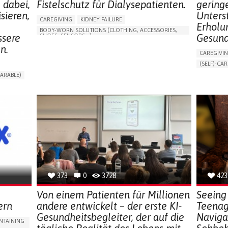
 dabei,
Fistelschutz für Dialysepatienten.
geringe
sieren,
Unters
CAREGIVING
KIDNEY FAILURE
Erholu
BODY-WORN SOLUTIONS (CLOTHING, ACCESSORIES,
ssere
Gesund
SHOES, SENSORS...)
n.
CHANGES IN URINE FREQUENCY OR VOLUME
CAREGIVI
DECREASED URINE OUTPUT
FATIGUE
(SELF)-CAR
FLANK PAIN (PAIN IN THE SIDES OF THE BACK)
APP (INC
ARABLE)
INCREASED THIRST
KIDNEY FAILURE
ONLINE SE
RT
SWELLING IN THE LOWER EXTREMITIES (EDEMA)
SUPPORT 
URINARY URGENCY AT NIGHT (NOCTURIA)
CAREGIVI
TO IMPROVE TREATMENT/THERAPY
GYNECOLO
PREVENTING (VACCINATION, PROTECTION, FALLS,
RESEARCH/MAPPING)
PARENTHO
NEPHROLOGY
SLOVENIA
GERMANY
373
0
3728
423
Von einem Patienten für Millionen
Seeing 
ern
andere entwickelt – der erste KI-
Teenag
Gesundheitsbegleiter, der auf die
Naviga
NTAINING