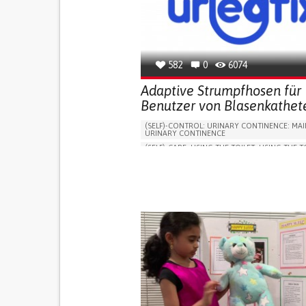
582
0
6074
Adaptive Strumpfhosen für
Benutzer von Blasenkathet
(SELF)-CONTROL: URINARY CONTINENCE: MAI
URINARY CONTINENCE
(SELF)-CARE: USING THE TOILET: USING THE T
INDEPENDENTLY
VESICAL FISTULA
BODY-WORN SOLUTIONS (CLOTHING, ACCESS
SHOES, SENSORS...)
URGENCY TO URINATE
URINARY INCONTIN
URINE LEAKAGE WITH COUGHING OR SNEEZI
(STRESS INCONTINENCE)
PROMOTING SELF-MANAGEMENT
GYNECOLOGY AND OBSTETRICS
UROLOGY
PORTUGAL