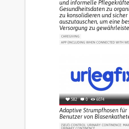
und informelle Pflegekräfte
Gesundheitsdaten zu organi
zu konsolidieren und sicher
auszutauschen, um eine be
Versorgung zu gewährleiste
CAREGIVING
APP (INCLUDING WHEN CONNECTED WITH WE
MANAGE MEDICATION
CAREGIVING SUPPO
GENERAL AND FAMILY MEDICINE
CAREGIVER SUPPORT
PORTUGAL
582
0
6074
Adaptive Strumpfhosen für
Benutzer von Blasenkathet
(SELF)-CONTROL: URINARY CONTINENCE: MAI
URINARY CONTINENCE