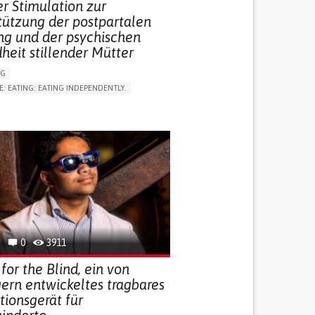
r Stimulation zur
tützung der postpartalen
ng und der psychischen
heit stillender Mütter
NG
E: EATING: EATING INDEPENDENTLY.
LUDING WHEN CONNECTED WITH WEARABLE)
RVICE
AI ALGORITHM
ON PUERPERIUM/POST-CHILDBIRTH
NG SUPPORT
GY AND OBSTETRICS
OD SUPPORT
WOMEN'S HEALTH
0
3911
for the Blind, ein von
ern entwickeltes tragbares
tionsgerät für