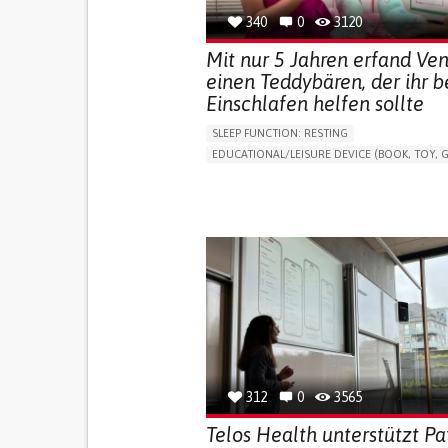
340
0
3120
Mit nur 5 Jahren erfand Ve
einen Teddybären, der ihr 
Einschlafen helfen sollte
SLEEP FUNCTION: RESTING
EDUCATIONAL/LEISURE DEVICE (BOOK, TOY, G
SLEEP DISTURBANCES
CAREGIVING SUPPOR
PEDIATRICS
PEDIATRIC INNOVATIONS
UNITED STATES
312
0
3565
Telos Health unterstützt Pa