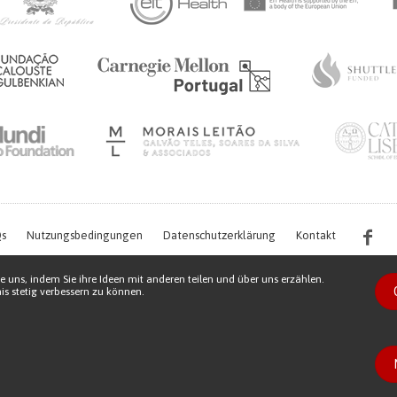
s
Nutzungsbedingungen
Datenschutzerklärung
Kontakt
e uns, indem Sie ihre Ideen mit anderen teilen und über uns erzählen.
s stetig verbessern zu können.
s work is being financed by the FCT project with the reference PTDC/EGE-OGE/7995/
Copyright © 2026 Patient Innovation.
Powered by
Orange Bird