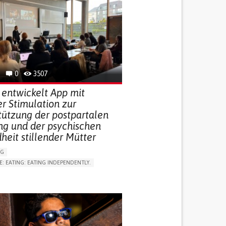
0
3507
 entwickelt App mit
r Stimulation zur
tützung der postpartalen
ng und der psychischen
heit stillender Mütter
NG
E: EATING: EATING INDEPENDENTLY.
LUDING WHEN CONNECTED WITH WEARABLE)
RVICE
AI ALGORITHM
ON PUERPERIUM/POST-CHILDBIRTH
NG SUPPORT
GY AND OBSTETRICS
OD SUPPORT
WOMEN'S HEALTH