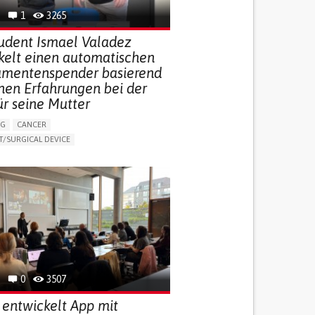
1
3265
udent Ismael Valadez
kelt einen automatischen
mentenspender basierend
inen Erfahrungen bei der
ür seine Mutter
NG
CANCER
/SURGICAL DEVICE
LUDING WHEN CONNECTED WITH WEARABLE)
THM
MANAGE MEDICATION
NG SUPPORT
MEDICAL ONCOLOGY
R SUPPORT
UNITED STATES
0
3507
 entwickelt App mit