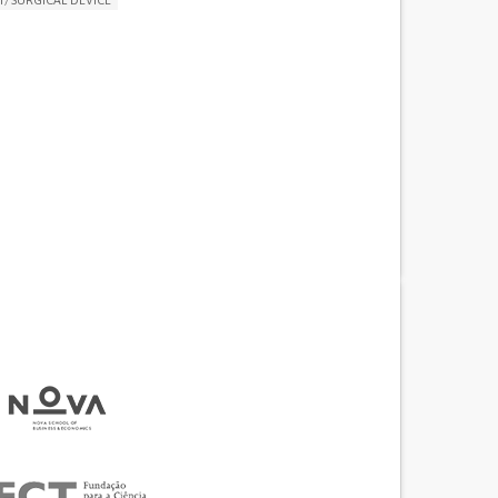
LUDING WHEN CONNECTED WITH WEARABLE)
THM
MANAGE MEDICATION
NG SUPPORT
MEDICAL ONCOLOGY
R SUPPORT
UNITED STATES