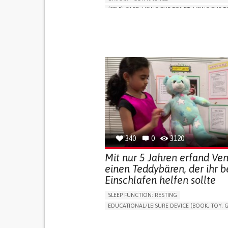
(SELF)-CARE: USING THE TOILET: USING THE T
INDEPENDENTLY
VESICAL FISTULA
BODY-WORN SOLUTIONS (CLOTHING, ACCESS
SHOES, SENSORS...)
URGENCY TO URINATE
URINARY INCONTIN
URINE LEAKAGE WITH COUGHING OR SNEEZI
(STRESS INCONTINENCE)
PROMOTING SELF-MANAGEMENT
GYNECOLOGY AND OBSTETRICS
UROLOGY
PORTUGAL
340
0
3120
Mit nur 5 Jahren erfand Ve
einen Teddybären, der ihr 
Einschlafen helfen sollte
SLEEP FUNCTION: RESTING
EDUCATIONAL/LEISURE DEVICE (BOOK, TOY, G
SLEEP DISTURBANCES
CAREGIVING SUPPOR
PEDIATRICS
PEDIATRIC INNOVATIONS