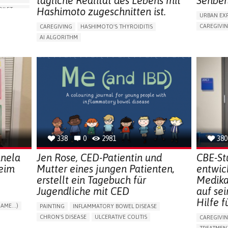
tägliche Realität des Lebens mit
Sehbeh
Hashimoto zugeschnitten ist.
OILET
URBAN EX
CAREGIVI
CAREGIVING
HASHIMOTO'S THYROIDITIS
ORIES,
5 SENSES 
AI ALGORITHM
HEADPHONE
APP (INCLUDING WHEN CONNECTED WITH WEARABLE)
ENCE
ASSISTIVE 
ENHANCING HEALTH LITERACY
MANAGE MEDICATION
NG
FREQUENT 
RAISE AWARENESS
CAREGIVING SUPPORT
PROMOTIN
ENDOCRINOLOGY
MONTENEGRO
PREVENTIN
RESEARCH
CAREGIVI
UNITED ST
338
0
2981
380
nnela
Jen Rose, CED-Patientin und
CBE-St
beim
Mutter eines jungen Patienten,
entwic
erstellt ein Tagebuch für
Medika
Jugendliche mit CED
auf se
Hilfe f
AME...)
PAINTING
INFLAMMATORY BOWEL DISEASE
T
CHRON'S DISEASE
ULCERATIVE COLITIS
CAREGIVI
EDUCATIONAL/LEISURE DEVICE (BOOK, TOY, GAME...)
TREATMENT