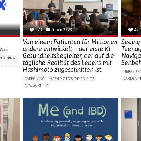
NEPHROLOGY
SLOVENIA
GERMANY
373
0
3728
423
Von einem Patienten für Millionen
Seeing 
ern
andere entwickelt – der erste KI-
Teenag
Gesundheitsbegleiter, der auf die
Naviga
NTAINING
tägliche Realität des Lebens mit
Sehbeh
Hashimoto zugeschnitten ist.
OILET
URBAN EX
CAREGIVI
CAREGIVING
HASHIMOTO'S THYROIDITIS
ORIES,
5 SENSES 
AI ALGORITHM
HEADPHONE
APP (INCLUDING WHEN CONNECTED WITH WEARABLE)
ENCE
ASSISTIVE 
ENHANCING HEALTH LITERACY
MANAGE MEDICATION
NG
FREQUENT 
RAISE AWARENESS
CAREGIVING SUPPORT
PROMOTIN
ENDOCRINOLOGY
MONTENEGRO
PREVENTIN
RESEARCH
CAREGIVI
UNITED ST