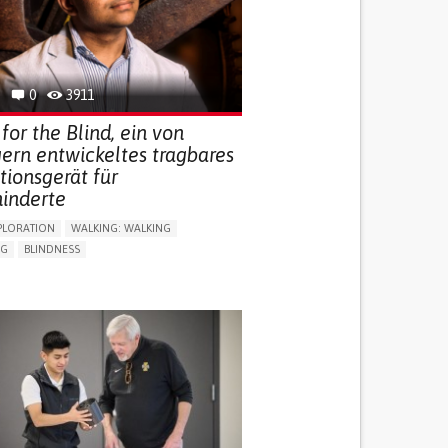
0
3911
for the Blind, ein von
ern entwickeltes tragbares
tionsgerät für
inderte
PLORATION
WALKING: WALKING
NG
BLINDNESS
SUPPORT DEVICES: (GLASSES, HEARING AIDS,
S...)
DAILY LIFE DEVICE (TO HELP ADL)
FALLS
REGAINING SENSORY FUNCTION
G SELF-MANAGEMENT
G (VACCINATION, PROTECTION, FALLS,
/MAPPING)
NG SUPPORT
OPHTHALMOLOGY
ATES