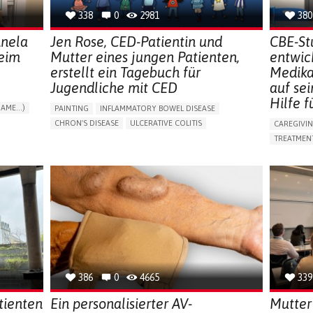
338
0
2981
380
nnela
Jen Rose, CED-Patientin und
CBE-St
beim
Mutter eines jungen Patienten,
entwic
erstellt ein Tagebuch für
Medika
Jugendliche mit CED
auf se
Hilfe f
AME...)
PAINTING
INFLAMMATORY BOWEL DISEASE
T
CHRON'S DISEASE
ULCERATIVE COLITIS
CAREGIVI
EDUCATIONAL/LEISURE DEVICE (BOOK, TOY, GAME...)
TREATMENT
CHRONIC PAIN
FATIGUE
FEVER
ABDOMINAL PAIN
APP (INC
DIARRHEA
NAUSEAS
VOMITING (REGURGITATION)
AI ALGORI
WEIGHT LOSS
ENHANCING HEALTH LITERACY
CAREGIVI
RAISE AWARENESS
GASTROENTEROLOGY
CAREGIVE
PEDIATRICS
UNITED KINGDOM
386
0
4665
339
tienten
Ein personalisierter AV-
Mutter