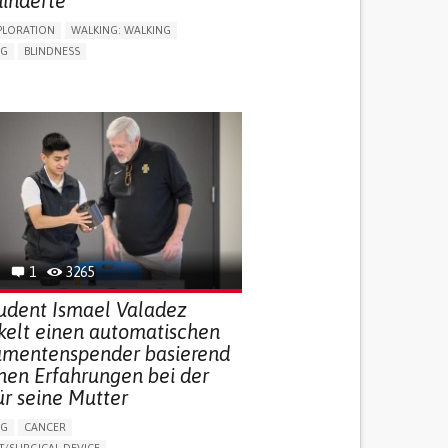
inderte
PLORATION
WALKING: WALKING
NG
BLINDNESS
SUPPORT DEVICES: (GLASSES, HEARING AIDS,
S...)
DAILY LIFE DEVICE (TO HELP ADL)
FALLS
REGAINING SENSORY FUNCTION
G SELF-MANAGEMENT
G (VACCINATION, PROTECTION, FALLS,
/MAPPING)
NG SUPPORT
OPHTHALMOLOGY
ATES
1
3265
udent Ismael Valadez
kelt einen automatischen
mentenspender basierend
inen Erfahrungen bei der
ür seine Mutter
NG
CANCER
/SURGICAL DEVICE