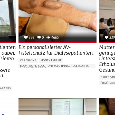
386
0
4665
339
tienten
Ein personalisierter AV-
Mutter
 dabei,
Fistelschutz für Dialysepatienten.
geringe
sieren,
Unters
CAREGIVING
KIDNEY FAILURE
Erholu
BODY-WORN SOLUTIONS (CLOTHING, ACCESSORIES,
ssere
Gesund
SHOES, SENSORS...)
n.
CHANGES IN URINE FREQUENCY OR VOLUME
CAREGIVI
DECREASED URINE OUTPUT
FATIGUE
(SELF)-CAR
FLANK PAIN (PAIN IN THE SIDES OF THE BACK)
APP (INC
ARABLE)
INCREASED THIRST
KIDNEY FAILURE
ONLINE SE
RT
SWELLING IN THE LOWER EXTREMITIES (EDEMA)
SUPPORT 
URINARY URGENCY AT NIGHT (NOCTURIA)
CAREGIVI
TO IMPROVE TREATMENT/THERAPY
GYNECOLO
PREVENTING (VACCINATION, PROTECTION, FALLS,
RESEARCH/MAPPING)
PARENTHO