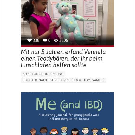
FREQUENT FALLS
REGAINING SENSORY FUNCTION
PROMOTING SELF-MANAGEMENT
PREVENTING (VACCINATION, PROTECTION, FALLS,
RESEARCH/MAPPING)
CAREGIVING SUPPORT
OPHTHALMOLOGY
UNITED STATES
338
0
3106
Mit nur 5 Jahren erfand Vennela
einen Teddybären, der ihr beim
Einschlafen helfen sollte
SLEEP FUNCTION: RESTING
EDUCATIONAL/LEISURE DEVICE (BOOK, TOY, GAME...)
SLEEP DISTURBANCES
CAREGIVING SUPPORT
PEDIATRICS
PEDIATRIC INNOVATIONS
UNITED STATES