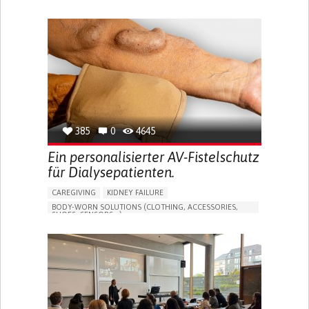
MANAGE MEDICATION
CAREGIVING SUPPORT
GENERAL AND FAMILY MEDICINE
CAREGIVER SUPPORT
PORTUGAL
385
0
4645
Ein personalisierter AV-Fistelschutz
für Dialysepatienten.
CAREGIVING
KIDNEY FAILURE
BODY-WORN SOLUTIONS (CLOTHING, ACCESSORIES,
SHOES, SENSORS...)
CHANGES IN URINE FREQUENCY OR VOLUME
DECREASED URINE OUTPUT
FATIGUE
FLANK PAIN (PAIN IN THE SIDES OF THE BACK)
INCREASED THIRST
KIDNEY FAILURE
SWELLING IN THE LOWER EXTREMITIES (EDEMA)
URINARY URGENCY AT NIGHT (NOCTURIA)