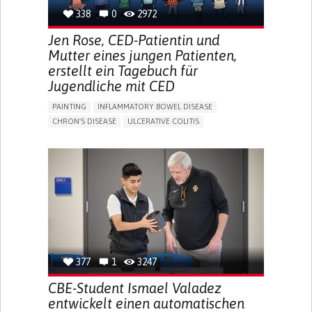
338
0
2972
Jen Rose, CED-Patientin und
Mutter eines jungen Patienten,
erstellt ein Tagebuch für
Jugendliche mit CED
PAINTING
INFLAMMATORY BOWEL DISEASE
CHRON'S DISEASE
ULCERATIVE COLITIS
EDUCATIONAL/LEISURE DEVICE (BOOK, TOY, GAME...)
CHRONIC PAIN
FATIGUE
FEVER
ABDOMINAL PAIN
DIARRHEA
NAUSEAS
VOMITING (REGURGITATION)
WEIGHT LOSS
ENHANCING HEALTH LITERACY
RAISE AWARENESS
GASTROENTEROLOGY
PEDIATRICS
UNITED KINGDOM
377
1
3247
CBE-Student Ismael Valadez
entwickelt einen automatischen