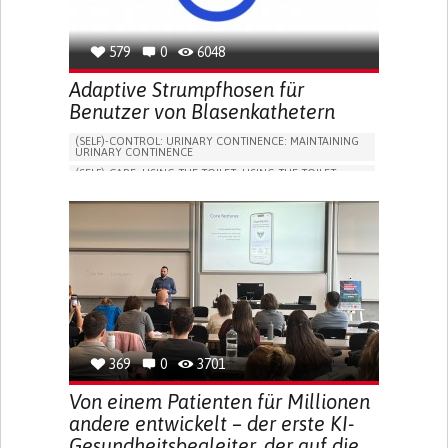
579
0
6048
Adaptive Strumpfhosen für
Benutzer von Blasenkathetern
(SELF)-CONTROL: URINARY CONTINENCE: MAINTAINING
URINARY CONTINENCE
(SELF)-CARE: USING THE TOILET: USING THE TOILET
INDEPENDENTLY
VESICAL FISTULA
BODY-WORN SOLUTIONS (CLOTHING, ACCESSORIES,
SHOES, SENSORS...)
URGENCY TO URINATE
URINARY INCONTINENCE
URINE LEAKAGE WITH COUGHING OR SNEEZING (STRESS
INCONTINENCE)
PROMOTING SELF-MANAGEMENT
GYNECOLOGY AND OBSTETRICS
UROLOGY
PORTUGAL
369
0
3701
Von einem Patienten für Millionen
andere entwickelt – der erste KI-
Gesundheitsbegleiter, der auf die