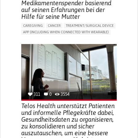
Medikamentenspender basierend
auf seinen Erfahrungen bei der
Hilfe für seine Mutter
CAREGIVING
CANCER
TREATMENT/SURGICAL DEVICE
APP (INCLUDING WHEN CONNECTED WITH WEARABLE)
AI ALGORITHM
MANAGE MEDICATION
CAREGIVING SUPPORT
MEDICAL ONCOLOGY
CAREGIVER SUPPORT
UNITED STATES
311
0
3554
Telos Health unterstützt Patienten
und informelle Pflegekräfte dabei,
Gesundheitsdaten zu organisieren,
zu konsolidieren und sicher
auszutauschen, um eine bessere