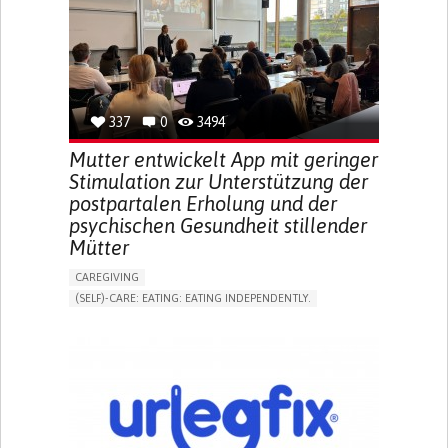
INCREASED THIRST
KIDNEY FAILURE
SWELLING IN THE LOWER EXTREMITIES (EDEMA)
URINARY URGENCY AT NIGHT (NOCTURIA)
TO IMPROVE TREATMENT/THERAPY
PREVENTING (VACCINATION, PROTECTION, FALLS,
RESEARCH/MAPPING)
337
0
3494
NEPHROLOGY
SLOVENIA
Mutter entwickelt App mit geringer
Stimulation zur Unterstützung der
postpartalen Erholung und der
psychischen Gesundheit stillender
Mütter
CAREGIVING
(SELF)-CARE: EATING: EATING INDEPENDENTLY.
APP (INCLUDING WHEN CONNECTED WITH WEARABLE)
ONLINE SERVICE
AI ALGORITHM
SUPPORT ON PUERPERIUM/POST-CHILDBIRTH
CAREGIVING SUPPORT
GYNECOLOGY AND OBSTETRICS
PARENTHOOD SUPPORT
WOMEN'S HEALTH
GERMANY