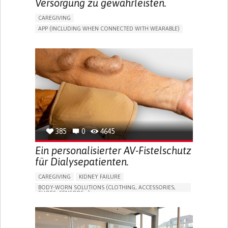
Versorgung zu gewährleisten.
CAREGIVING
APP (INCLUDING WHEN CONNECTED WITH WEARABLE)
MANAGE MEDICATION
CAREGIVING SUPPORT
GENERAL AND FAMILY MEDICINE
CAREGIVER SUPPORT
PORTUGAL
385
0
4645
Ein personalisierter AV-Fistelschutz
für Dialysepatienten.
CAREGIVING
KIDNEY FAILURE
BODY-WORN SOLUTIONS (CLOTHING, ACCESSORIES,
SHOES, SENSORS...)
CHANGES IN URINE FREQUENCY OR VOLUME
DECREASED URINE OUTPUT
FATIGUE
FLANK PAIN (PAIN IN THE SIDES OF THE BACK)