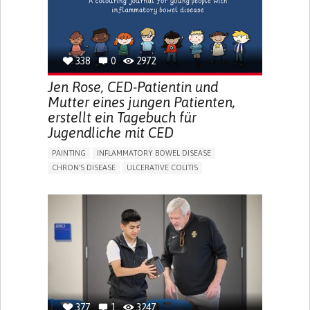
338
0
2972
Jen Rose, CED-Patientin und
Mutter eines jungen Patienten,
erstellt ein Tagebuch für
Jugendliche mit CED
PAINTING
INFLAMMATORY BOWEL DISEASE
CHRON'S DISEASE
ULCERATIVE COLITIS
EDUCATIONAL/LEISURE DEVICE (BOOK, TOY, GAME...)
CHRONIC PAIN
FATIGUE
FEVER
ABDOMINAL PAIN
DIARRHEA
NAUSEAS
VOMITING (REGURGITATION)
WEIGHT LOSS
ENHANCING HEALTH LITERACY
RAISE AWARENESS
GASTROENTEROLOGY
PEDIATRICS
UNITED KINGDOM
377
1
3247