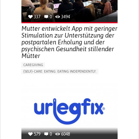
TO IMPROVE TREATMENT/THERAPY
PREVENTING (VACCINATION, PROTECTION, FALLS,
RESEARCH/MAPPING)
337
0
3494
NEPHROLOGY
SLOVENIA
Mutter entwickelt App mit geringer
Stimulation zur Unterstützung der
postpartalen Erholung und der
psychischen Gesundheit stillender
Mütter
CAREGIVING
(SELF)-CARE: EATING: EATING INDEPENDENTLY.
APP (INCLUDING WHEN CONNECTED WITH WEARABLE)
ONLINE SERVICE
AI ALGORITHM
SUPPORT ON PUERPERIUM/POST-CHILDBIRTH
CAREGIVING SUPPORT
GYNECOLOGY AND OBSTETRICS
PARENTHOOD SUPPORT
WOMEN'S HEALTH
GERMANY
579
0
6048