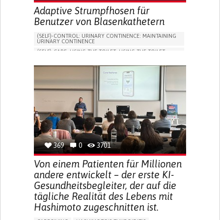
Adaptive Strumpfhosen für
Benutzer von Blasenkathetern
(SELF)-CONTROL: URINARY CONTINENCE: MAINTAINING
URINARY CONTINENCE
(SELF)-CARE: USING THE TOILET: USING THE TOILET
INDEPENDENTLY
VESICAL FISTULA
BODY-WORN SOLUTIONS (CLOTHING, ACCESSORIES,
SHOES, SENSORS...)
URGENCY TO URINATE
URINARY INCONTINENCE
URINE LEAKAGE WITH COUGHING OR SNEEZING (STRESS
INCONTINENCE)
PROMOTING SELF-MANAGEMENT
GYNECOLOGY AND OBSTETRICS
UROLOGY
PORTUGAL
369
0
3701
Von einem Patienten für Millionen
andere entwickelt – der erste KI-
Gesundheitsbegleiter, der auf die
tägliche Realität des Lebens mit
Hashimoto zugeschnitten ist.