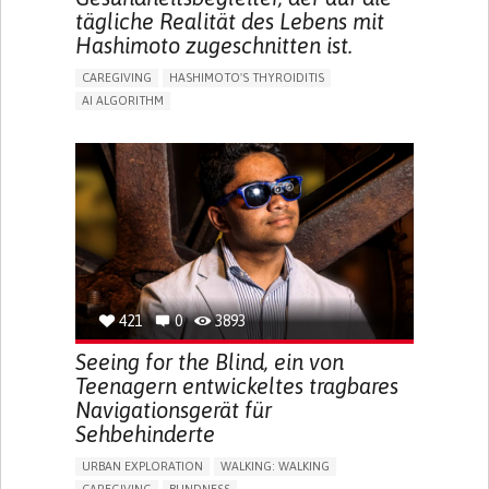
tägliche Realität des Lebens mit
Hashimoto zugeschnitten ist.
CAREGIVING
HASHIMOTO'S THYROIDITIS
AI ALGORITHM
APP (INCLUDING WHEN CONNECTED WITH WEARABLE)
ENHANCING HEALTH LITERACY
MANAGE MEDICATION
RAISE AWARENESS
CAREGIVING SUPPORT
ENDOCRINOLOGY
MONTENEGRO
421
0
3893
Seeing for the Blind, ein von
Teenagern entwickeltes tragbares
Navigationsgerät für
Sehbehinderte
URBAN EXPLORATION
WALKING: WALKING