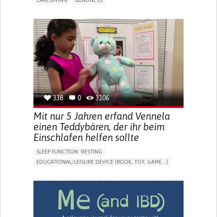
CAREGIVING
BLINDNESS
5 SENSES SUPPORT DEVICES: (GLASSES, HEARING AIDS,
HEADPHONES...)
ASSISTIVE DAILY LIFE DEVICE (TO HELP ADL)
FREQUENT FALLS
REGAINING SENSORY FUNCTION
PROMOTING SELF-MANAGEMENT
PREVENTING (VACCINATION, PROTECTION, FALLS,
RESEARCH/MAPPING)
CAREGIVING SUPPORT
OPHTHALMOLOGY
UNITED STATES
338
0
3106
Mit nur 5 Jahren erfand Vennela
einen Teddybären, der ihr beim
Einschlafen helfen sollte
SLEEP FUNCTION: RESTING
EDUCATIONAL/LEISURE DEVICE (BOOK, TOY, GAME...)
SLEEP DISTURBANCES
CAREGIVING SUPPORT
PEDIATRICS
PEDIATRIC INNOVATIONS
UNITED STATES