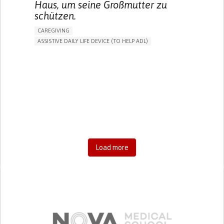
Haus, um seine Großmutter zu
schützen.
CAREGIVING
ASSISTIVE DAILY LIFE DEVICE (TO HELP ADL)
AI ALGORITHM
FREQUENT FALLS
MANAGING NEUROLOGICAL DISORDERS
PREVENTING (VACCINATION, PROTECTION, FALLS,
RESEARCH/MAPPING)
CAREGIVING SUPPORT
GENERAL AND FAMILY MEDICINE
AGING
UNITED STATES
Load more