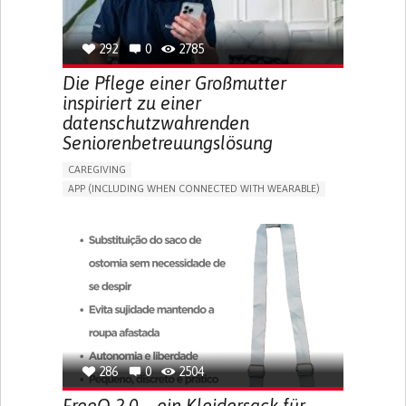
SPAIN
292
0
2785
Die Pflege einer Großmutter
inspiriert zu einer
datenschutzwahrenden
Seniorenbetreuungslösung
CAREGIVING
APP (INCLUDING WHEN CONNECTED WITH WEARABLE)
AI ALGORITHM
ONLINE SERVICE
ASSISTIVE DAILY LIFE DEVICE (TO HELP ADL)
PROMOTING SELF-MANAGEMENT
PREVENTING (VACCINATION, PROTECTION, FALLS,
RESEARCH/MAPPING)
CAREGIVING SUPPORT
GENERAL AND FAMILY MEDICINE
MOBILITY ISSUES
CAREGIVER SUPPORT
SOLUTIONS FOR DISABLED PEOPLE
INDIA
286
0
2504
FreeO 2.0 – ein Kleidersack für