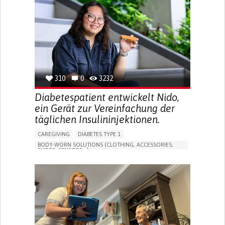
MEMORY LOSS
PROMOTING SELF-MANAGEMENT
MANAGING NEUROLOGICAL DISORDERS
CAREGIVING SUPPORT
GENERAL AND FAMILY MEDICINE
NEUROLOGY
FRANCE
310
0
3232
Diabetespatient entwickelt Nido,
ein Gerät zur Vereinfachung der
täglichen Insulininjektionen.
CAREGIVING
DIABETES TYPE 1
BODY-WORN SOLUTIONS (CLOTHING, ACCESSORIES,
SHOES, SENSORS...)
MANAGING DIABETES
ENDOCRINOLOGY
SINGAPORE