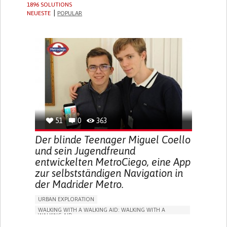
1896 SOLUTIONS
NEUESTE
POPULAR
51
0
363
Der blinde Teenager Miguel Coello
und sein Jugendfreund
entwickelten MetroCiego, eine App
zur selbstständigen Navigation in
der Madrider Metro.
URBAN EXPLORATION
WALKING WITH A WALKING AID: WALKING WITH A
WALKING AID
BLINDNESS