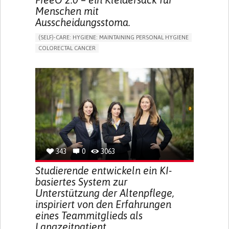
Menschen mit
Ausscheidungsstoma.
(SELF)-CARE: HYGIENE: MAINTAINING PERSONAL HYGIENE
COLORECTAL CANCER
ASSISTIVE DAILY LIFE DEVICE (TO HELP ADL)
PROMOTING SELF-MANAGEMENT
GASTROENTEROLOGY
MEDICAL ONCOLOGY
PORTUGAL
343
0
3063
Studierende entwickeln ein KI-
basiertes System zur
Unterstützung der Altenpflege,
inspiriert von den Erfahrungen
eines Teammitglieds als
Langzeitpatient.