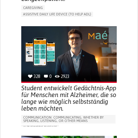
CAREGIVING
ASSISTIVE DAILY LIFE DEVICE (TO HELP ADL)
AI ALGORITHM
PROMOTING SELF-MANAGEMENT
MAINTAINING BALANCE AND MOBILITY
PREVENTING (VACCINATION, PROTECTION, FALLS,
RESEARCH/MAPPING)
GENERAL AND FAMILY MEDICINE
CAREGIVER SUPPORT
UNITED STATES
328
0
2923
Student entwickelt Gedächtnis-App
für Menschen mit Alzheimer, die so
lange wie möglich selbstständig
leben möchten.
COMMUNICATION: COMMUNICATING, WHETHER BY
SPEAKING, LISTENING, OR OTHER MEANS
ALZHEIMER'S DISEASE
APP (INCLUDING WHEN CONNECTED WITH WEARABLE)