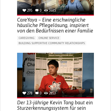
295
0
3685
CareYaya – Eine erschwingliche
häusliche Pflegelösung, inspiriert
von den Bedürfnissen einer Familie
CAREGIVING
ONLINE SERVICE
BUILDING SUPPORTIVE COMMUNITY RELATIONSHIPS
RAISE AWARENESS
CAREGIVING SUPPORT
GENERAL AND FAMILY MEDICINE
AGING
CAREGIVER SUPPORT
UNITED STATES
278
0
2853
Der 13-jährige Kevin Tang baut ein
Sturzerkennungssystem für sein