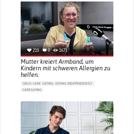
APP (INCLUDING WHEN CONNECTED WITH WEARABLE)
ONLINE SERVICE
SOCIAL WITHDRAWAL OR ISOLATION
VISION PROBLEMS
PROMOTING INCLUSIVITY AND SOCIAL INTEGRATION
OPHTHALMOLOGY
SPAIN
210
0
1671
Mutter kreiert Armband, um
Kindern mit schweren Allergien zu
helfen.
(SELF)-CARE: EATING: EATING INDEPENDENTLY.
CAREGIVING
ALLERGIC REACTION (FOOD, DRUGS,
MATERIAL/CHEMICALS)
BODY-WORN SOLUTIONS (CLOTHING, ACCESSORIES,
SHOES, SENSORS...)
ALLEVIATING ALLERGIES
PREVENTING (VACCINATION, PROTECTION, FALLS,
RESEARCH/MAPPING)
CAREGIVING SUPPORT
IMMUNO-ALLERGOLOGY