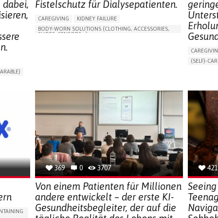
 dabei,
Fistelschutz für Dialysepatienten.
geringe
sieren,
Unters
CAREGIVING
KIDNEY FAILURE
Erholu
BODY-WORN SOLUTIONS (CLOTHING, ACCESSORIES,
ssere
Gesund
SHOES, SENSORS...)
n.
CHANGES IN URINE FREQUENCY OR VOLUME
CAREGIVI
DECREASED URINE OUTPUT
FATIGUE
(SELF)-CAR
FLANK PAIN (PAIN IN THE SIDES OF THE BACK)
APP (INC
ARABLE)
INCREASED THIRST
KIDNEY FAILURE
ONLINE SE
RT
SWELLING IN THE LOWER EXTREMITIES (EDEMA)
SUPPORT 
URINARY URGENCY AT NIGHT (NOCTURIA)
CAREGIVI
TO IMPROVE TREATMENT/THERAPY
GYNECOLO
PREVENTING (VACCINATION, PROTECTION, FALLS,
RESEARCH/MAPPING)
PARENTHO
NEPHROLOGY
SLOVENIA
GERMANY
369
0
3707
421
Von einem Patienten für Millionen
Seeing 
ern
andere entwickelt – der erste KI-
Teenag
Gesundheitsbegleiter, der auf die
Naviga
NTAINING