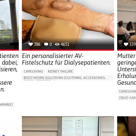
386
0
4651
339
tienten
Ein personalisierter AV-
Mutter
 dabei,
Fistelschutz für Dialysepatienten.
geringe
sieren,
Unters
CAREGIVING
KIDNEY FAILURE
Erholu
BODY-WORN SOLUTIONS (CLOTHING, ACCESSORIES,
ssere
Gesund
SHOES, SENSORS...)
n.
CHANGES IN URINE FREQUENCY OR VOLUME
CAREGIVI
DECREASED URINE OUTPUT
FATIGUE
(SELF)-CAR
FLANK PAIN (PAIN IN THE SIDES OF THE BACK)
APP (INC
ARABLE)
INCREASED THIRST
KIDNEY FAILURE
ONLINE SE
RT
SWELLING IN THE LOWER EXTREMITIES (EDEMA)
SUPPORT 
URINARY URGENCY AT NIGHT (NOCTURIA)
CAREGIVI
TO IMPROVE TREATMENT/THERAPY
GYNECOLO
PREVENTING (VACCINATION, PROTECTION, FALLS,
RESEARCH/MAPPING)
PARENTHO