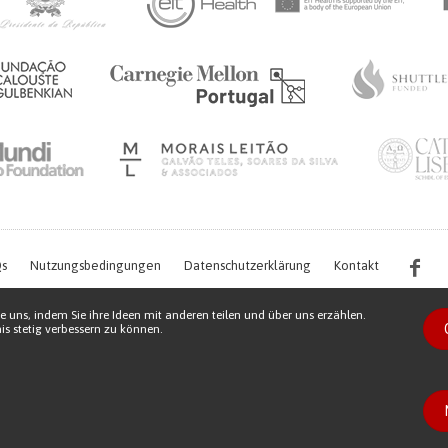
s
Nutzungsbedingungen
Datenschutzerklärung
Kontakt
e uns, indem Sie ihre Ideen mit anderen teilen und über uns erzählen.
s stetig verbessern zu können.
s work is being financed by the FCT project with the reference PTDC/EGE-OGE/7995/
Copyright © 2026 Patient Innovation.
Powered by
Orange Bird