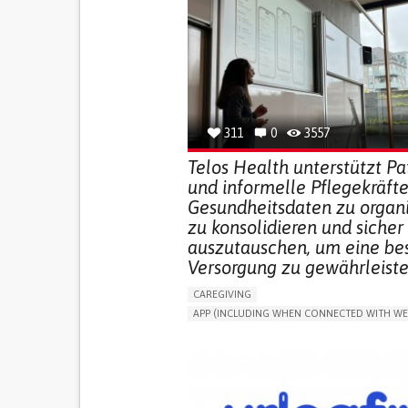
311
0
3557
Telos Health unterstützt Pa
und informelle Pflegekräfte
Gesundheitsdaten zu organi
zu konsolidieren und sicher
auszutauschen, um eine be
Versorgung zu gewährleiste
CAREGIVING
APP (INCLUDING WHEN CONNECTED WITH WE
MANAGE MEDICATION
CAREGIVING SUPPO
GENERAL AND FAMILY MEDICINE
CAREGIVER SUPPORT
PORTUGAL