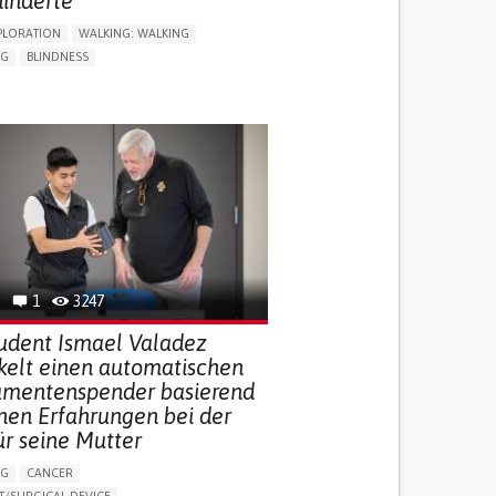
inderte
PLORATION
WALKING: WALKING
NG
BLINDNESS
SUPPORT DEVICES: (GLASSES, HEARING AIDS,
S...)
DAILY LIFE DEVICE (TO HELP ADL)
FALLS
REGAINING SENSORY FUNCTION
G SELF-MANAGEMENT
G (VACCINATION, PROTECTION, FALLS,
/MAPPING)
NG SUPPORT
OPHTHALMOLOGY
ATES
1
3247
udent Ismael Valadez
kelt einen automatischen
mentenspender basierend
inen Erfahrungen bei der
ür seine Mutter
NG
CANCER
/SURGICAL DEVICE