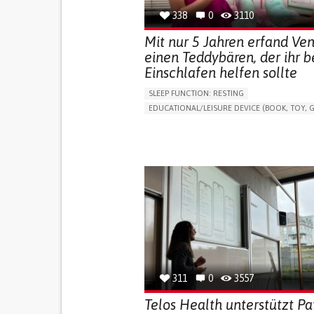
338
0
3110
Mit nur 5 Jahren erfand Ve
einen Teddybären, der ihr 
Einschlafen helfen sollte
SLEEP FUNCTION: RESTING
EDUCATIONAL/LEISURE DEVICE (BOOK, TOY, G
SLEEP DISTURBANCES
CAREGIVING SUPPOR
PEDIATRICS
PEDIATRIC INNOVATIONS
UNITED STATES
311
0
3557
Telos Health unterstützt Pa