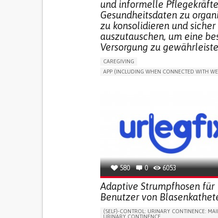
und informelle Pflegekräfte
Gesundheitsdaten zu organi
zu konsolidieren und sicher
auszutauschen, um eine be
Versorgung zu gewährleiste
CAREGIVING
APP (INCLUDING WHEN CONNECTED WITH WE
MANAGE MEDICATION
CAREGIVING SUPPO
GENERAL AND FAMILY MEDICINE
CAREGIVER SUPPORT
PORTUGAL
580
0
6053
Adaptive Strumpfhosen für
Benutzer von Blasenkathet
(SELF)-CONTROL: URINARY CONTINENCE: MAI
URINARY CONTINENCE