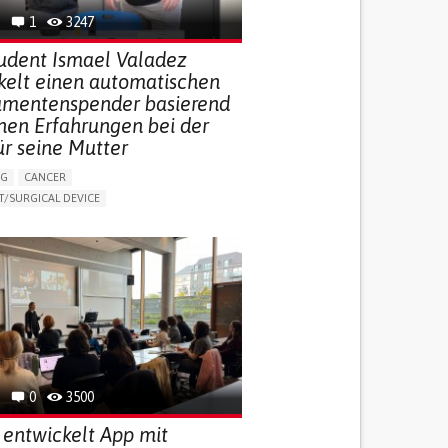
1
3247
udent Ismael Valadez
kelt einen automatischen
mentenspender basierend
inen Erfahrungen bei der
ür seine Mutter
NG
CANCER
/SURGICAL DEVICE
LUDING WHEN CONNECTED WITH WEARABLE)
THM
MANAGE MEDICATION
NG SUPPORT
MEDICAL ONCOLOGY
R SUPPORT
UNITED STATES
0
3500
 entwickelt App mit