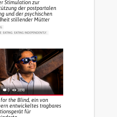
r Stimulation zur
tützung der postpartalen
ng und der psychischen
heit stillender Mütter
NG
E: EATING: EATING INDEPENDENTLY.
LUDING WHEN CONNECTED WITH WEARABLE)
RVICE
AI ALGORITHM
ON PUERPERIUM/POST-CHILDBIRTH
NG SUPPORT
GY AND OBSTETRICS
OD SUPPORT
WOMEN'S HEALTH
0
3898
for the Blind, ein von
ern entwickeltes tragbares
tionsgerät für