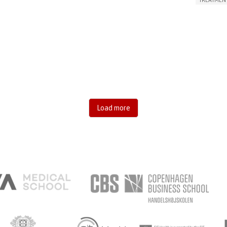
CHRONIC PAIN
FATIGUE
FEVER
ABDOMINAL PAIN
APP (INC
DIARRHEA
NAUSEAS
VOMITING (REGURGITATION)
AI ALGORI
WEIGHT LOSS
ENHANCING HEALTH LITERACY
CAREGIVI
RAISE AWARENESS
GASTROENTEROLOGY
CAREGIVE
PEDIATRICS
UNITED KINGDOM
Load more