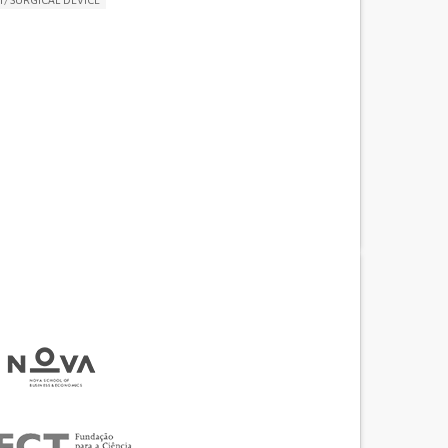
LUDING WHEN CONNECTED WITH WEARABLE)
THM
MANAGE MEDICATION
NG SUPPORT
MEDICAL ONCOLOGY
R SUPPORT
UNITED STATES