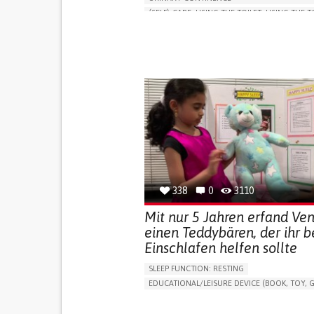
(SELF)-CARE: USING THE TOILET: USING THE T
INDEPENDENTLY
VESICAL FISTULA
BODY-WORN SOLUTIONS (CLOTHING, ACCESS
SHOES, SENSORS...)
URGENCY TO URINATE
URINARY INCONTIN
URINE LEAKAGE WITH COUGHING OR SNEEZI
(STRESS INCONTINENCE)
PROMOTING SELF-MANAGEMENT
GYNECOLOGY AND OBSTETRICS
UROLOGY
PORTUGAL
338
0
3110
Mit nur 5 Jahren erfand Ve
einen Teddybären, der ihr 
Einschlafen helfen sollte
SLEEP FUNCTION: RESTING
EDUCATIONAL/LEISURE DEVICE (BOOK, TOY, G
SLEEP DISTURBANCES
CAREGIVING SUPPOR
PEDIATRICS
PEDIATRIC INNOVATIONS