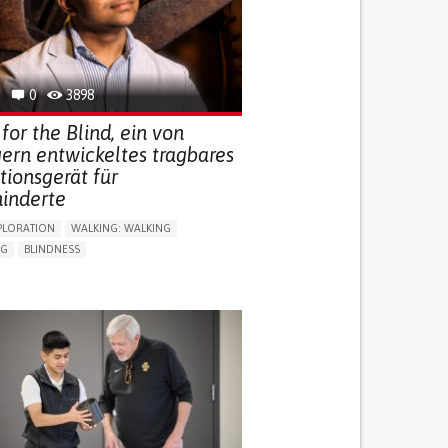
0
3898
for the Blind, ein von
ern entwickeltes tragbares
tionsgerät für
inderte
PLORATION
WALKING: WALKING
NG
BLINDNESS
SUPPORT DEVICES: (GLASSES, HEARING AIDS,
S...)
DAILY LIFE DEVICE (TO HELP ADL)
FALLS
REGAINING SENSORY FUNCTION
G SELF-MANAGEMENT
G (VACCINATION, PROTECTION, FALLS,
/MAPPING)
NG SUPPORT
OPHTHALMOLOGY
ATES