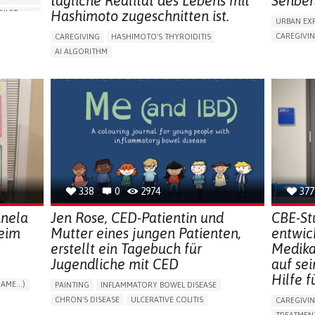
tägliche Realität des Lebens mit
Sehbeh
Hashimoto zugeschnitten ist.
OILET
URBAN EX
CAREGIVI
CAREGIVING
HASHIMOTO'S THYROIDITIS
ORIES,
5 SENSES 
AI ALGORITHM
HEADPHONE
APP (INCLUDING WHEN CONNECTED WITH WEARABLE)
ENCE
ASSISTIVE 
ENHANCING HEALTH LITERACY
MANAGE MEDICATION
NG
FREQUENT 
RAISE AWARENESS
CAREGIVING SUPPORT
PROMOTIN
ENDOCRINOLOGY
MONTENEGRO
PREVENTIN
RESEARCH
CAREGIVI
UNITED ST
338
0
2974
377
nnela
Jen Rose, CED-Patientin und
CBE-St
beim
Mutter eines jungen Patienten,
entwic
erstellt ein Tagebuch für
Medika
Jugendliche mit CED
auf se
Hilfe f
AME...)
PAINTING
INFLAMMATORY BOWEL DISEASE
T
CHRON'S DISEASE
ULCERATIVE COLITIS
CAREGIVI
EDUCATIONAL/LEISURE DEVICE (BOOK, TOY, GAME...)
TREATMENT