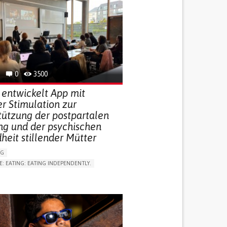
0
3500
 entwickelt App mit
r Stimulation zur
tützung der postpartalen
ng und der psychischen
heit stillender Mütter
NG
E: EATING: EATING INDEPENDENTLY.
LUDING WHEN CONNECTED WITH WEARABLE)
RVICE
AI ALGORITHM
ON PUERPERIUM/POST-CHILDBIRTH
NG SUPPORT
GY AND OBSTETRICS
OD SUPPORT
WOMEN'S HEALTH