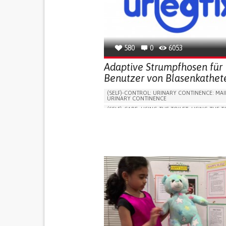
580
0
6053
Adaptive Strumpfhosen für
Benutzer von Blasenkathet
(SELF)-CONTROL: URINARY CONTINENCE: MAI
URINARY CONTINENCE
(SELF)-CARE: USING THE TOILET: USING THE T
INDEPENDENTLY
VESICAL FISTULA
BODY-WORN SOLUTIONS (CLOTHING, ACCESS
SHOES, SENSORS...)
URGENCY TO URINATE
URINARY INCONTIN
URINE LEAKAGE WITH COUGHING OR SNEEZI
(STRESS INCONTINENCE)
PROMOTING SELF-MANAGEMENT
GYNECOLOGY AND OBSTETRICS
UROLOGY
PORTUGAL