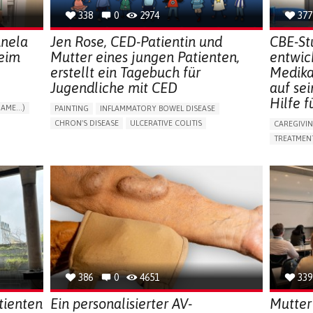
338
0
2974
377
nnela
Jen Rose, CED-Patientin und
CBE-St
beim
Mutter eines jungen Patienten,
entwic
erstellt ein Tagebuch für
Medika
Jugendliche mit CED
auf se
Hilfe f
AME...)
PAINTING
INFLAMMATORY BOWEL DISEASE
T
CHRON'S DISEASE
ULCERATIVE COLITIS
CAREGIVI
EDUCATIONAL/LEISURE DEVICE (BOOK, TOY, GAME...)
TREATMENT
CHRONIC PAIN
FATIGUE
FEVER
ABDOMINAL PAIN
APP (INC
DIARRHEA
NAUSEAS
VOMITING (REGURGITATION)
AI ALGORI
WEIGHT LOSS
ENHANCING HEALTH LITERACY
CAREGIVI
RAISE AWARENESS
GASTROENTEROLOGY
CAREGIVE
PEDIATRICS
UNITED KINGDOM
386
0
4651
339
tienten
Ein personalisierter AV-
Mutter