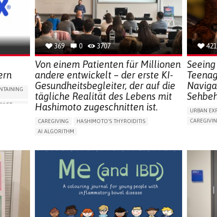
NEPHROLOGY
SLOVENIA
GERMANY
369
0
3707
421
Von einem Patienten für Millionen
Seeing 
ern
andere entwickelt – der erste KI-
Teenag
Gesundheitsbegleiter, der auf die
Naviga
NTAINING
tägliche Realität des Lebens mit
Sehbeh
Hashimoto zugeschnitten ist.
OILET
URBAN EX
CAREGIVI
CAREGIVING
HASHIMOTO'S THYROIDITIS
ORIES,
5 SENSES 
AI ALGORITHM
HEADPHONE
APP (INCLUDING WHEN CONNECTED WITH WEARABLE)
ENCE
ASSISTIVE 
ENHANCING HEALTH LITERACY
MANAGE MEDICATION
NG
FREQUENT 
RAISE AWARENESS
CAREGIVING SUPPORT
PROMOTIN
ENDOCRINOLOGY
MONTENEGRO
PREVENTIN
RESEARCH
CAREGIVI
UNITED ST