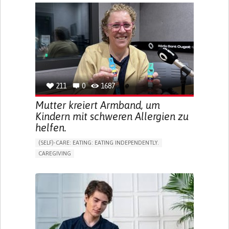
APP (INCLUDING WHEN CONNECTED WITH WEARABLE)
ONLINE SERVICE
SOCIAL WITHDRAWAL OR ISOLATION
VISION PROBLEMS
PROMOTING INCLUSIVITY AND SOCIAL INTEGRATION
OPHTHALMOLOGY
SPAIN
211
0
1687
Mutter kreiert Armband, um
Kindern mit schweren Allergien zu
helfen.
(SELF)-CARE: EATING: EATING INDEPENDENTLY.
CAREGIVING
ALLERGIC REACTION (FOOD, DRUGS,
MATERIAL/CHEMICALS)
BODY-WORN SOLUTIONS (CLOTHING, ACCESSORIES,
SHOES, SENSORS...)
ALLEVIATING ALLERGIES
PREVENTING (VACCINATION, PROTECTION, FALLS,
RESEARCH/MAPPING)
CAREGIVING SUPPORT
IMMUNO-ALLERGOLOGY