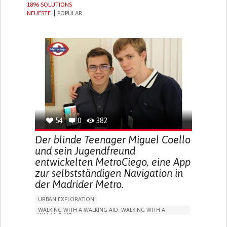
1896 SOLUTIONS
NEUESTE
POPULAR
54
0
382
Der blinde Teenager Miguel Coello
und sein Jugendfreund
entwickelten MetroCiego, eine App
zur selbstständigen Navigation in
der Madrider Metro.
URBAN EXPLORATION
WALKING WITH A WALKING AID: WALKING WITH A
WALKING AID
BLINDNESS