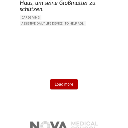
Haus, um seine Großmutter zu
schützen.
CAREGIVING
ASSISTIVE DAILY LIFE DEVICE (TO HELP ADL)
AI ALGORITHM
FREQUENT FALLS
MANAGING NEUROLOGICAL DISORDERS
PREVENTING (VACCINATION, PROTECTION, FALLS,
RESEARCH/MAPPING)
CAREGIVING SUPPORT
GENERAL AND FAMILY MEDICINE
AGING
UNITED STATES
Load more