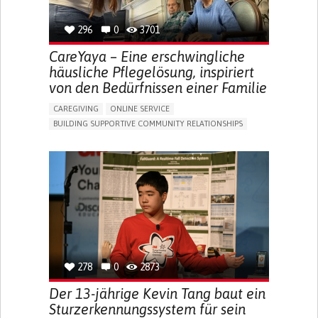
296
0
3701
CareYaya – Eine erschwingliche
häusliche Pflegelösung, inspiriert
von den Bedürfnissen einer Familie
CAREGIVING
ONLINE SERVICE
BUILDING SUPPORTIVE COMMUNITY RELATIONSHIPS
RAISE AWARENESS
CAREGIVING SUPPORT
GENERAL AND FAMILY MEDICINE
AGING
CAREGIVER SUPPORT
UNITED STATES
278
0
2873
Der 13-jährige Kevin Tang baut ein
Sturzerkennungssystem für sein