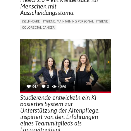
Menschen mit
Ausscheidungsstoma.
(SELF)-CARE: HYGIENE: MAINTAINING PERSONAL HYGIENE
COLORECTAL CANCER
ASSISTIVE DAILY LIFE DEVICE (TO HELP ADL)
PROMOTING SELF-MANAGEMENT
GASTROENTEROLOGY
MEDICAL ONCOLOGY
PORTUGAL
347
0
3098
Studierende entwickeln ein KI-
basiertes System zur
Unterstützung der Altenpflege,
inspiriert von den Erfahrungen
eines Teammitglieds als
Langzeitpatient.