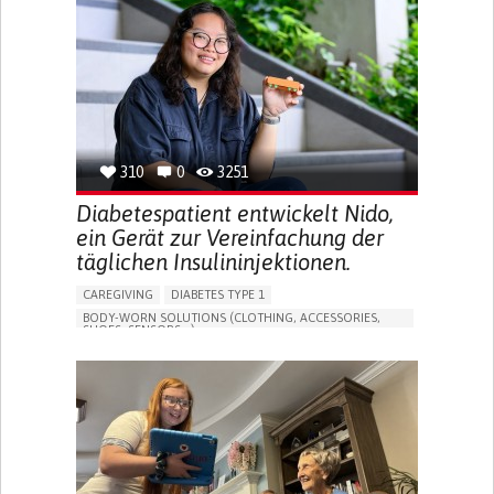
MEMORY LOSS
PROMOTING SELF-MANAGEMENT
MANAGING NEUROLOGICAL DISORDERS
CAREGIVING SUPPORT
GENERAL AND FAMILY MEDICINE
NEUROLOGY
FRANCE
310
0
3251
Diabetespatient entwickelt Nido,
ein Gerät zur Vereinfachung der
täglichen Insulininjektionen.
CAREGIVING
DIABETES TYPE 1
BODY-WORN SOLUTIONS (CLOTHING, ACCESSORIES,
SHOES, SENSORS...)
MANAGING DIABETES
ENDOCRINOLOGY
SINGAPORE