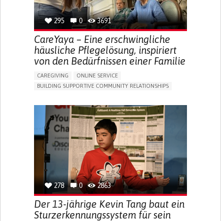
295
0
3691
CareYaya – Eine erschwingliche
häusliche Pflegelösung, inspiriert
von den Bedürfnissen einer Familie
CAREGIVING
ONLINE SERVICE
BUILDING SUPPORTIVE COMMUNITY RELATIONSHIPS
RAISE AWARENESS
CAREGIVING SUPPORT
GENERAL AND FAMILY MEDICINE
AGING
CAREGIVER SUPPORT
UNITED STATES
278
0
2863
Der 13-jährige Kevin Tang baut ein
Sturzerkennungssystem für sein