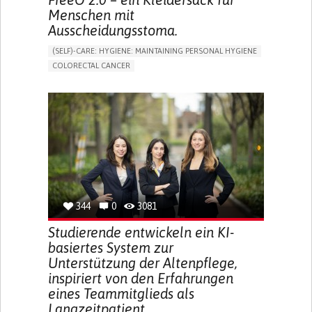
Menschen mit
Ausscheidungsstoma.
(SELF)-CARE: HYGIENE: MAINTAINING PERSONAL HYGIENE
COLORECTAL CANCER
ASSISTIVE DAILY LIFE DEVICE (TO HELP ADL)
PROMOTING SELF-MANAGEMENT
GASTROENTEROLOGY
MEDICAL ONCOLOGY
PORTUGAL
344
0
3081
Studierende entwickeln ein KI-
basiertes System zur
Unterstützung der Altenpflege,
inspiriert von den Erfahrungen
eines Teammitglieds als
Langzeitpatient.