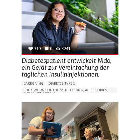
MEMORY LOSS
PROMOTING SELF-MANAGEMENT
MANAGING NEUROLOGICAL DISORDERS
CAREGIVING SUPPORT
GENERAL AND FAMILY MEDICINE
NEUROLOGY
FRANCE
310
0
3241
Diabetespatient entwickelt Nido,
ein Gerät zur Vereinfachung der
täglichen Insulininjektionen.
CAREGIVING
DIABETES TYPE 1
BODY-WORN SOLUTIONS (CLOTHING, ACCESSORIES,
SHOES, SENSORS...)
MANAGING DIABETES
ENDOCRINOLOGY
SINGAPORE