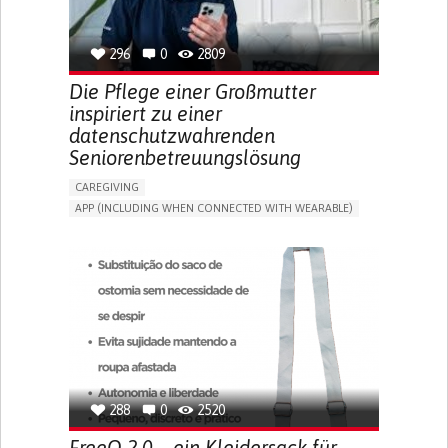
SPAIN
296
0
2809
Die Pflege einer Großmutter
inspiriert zu einer
datenschutzwahrenden
Seniorenbetreuungslösung
CAREGIVING
APP (INCLUDING WHEN CONNECTED WITH WEARABLE)
AI ALGORITHM
ONLINE SERVICE
ASSISTIVE DAILY LIFE DEVICE (TO HELP ADL)
PROMOTING SELF-MANAGEMENT
PREVENTING (VACCINATION, PROTECTION, FALLS,
RESEARCH/MAPPING)
CAREGIVING SUPPORT
GENERAL AND FAMILY MEDICINE
MOBILITY ISSUES
CAREGIVER SUPPORT
SOLUTIONS FOR DISABLED PEOPLE
INDIA
288
0
2520
FreeO 2.0 – ein Kleidersack für