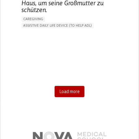
Haus, um seine Großmutter zu
schützen.
CAREGIVING
ASSISTIVE DAILY LIFE DEVICE (TO HELP ADL)
AI ALGORITHM
FREQUENT FALLS
MANAGING NEUROLOGICAL DISORDERS
PREVENTING (VACCINATION, PROTECTION, FALLS,
RESEARCH/MAPPING)
CAREGIVING SUPPORT
GENERAL AND FAMILY MEDICINE
AGING
UNITED STATES
Load more