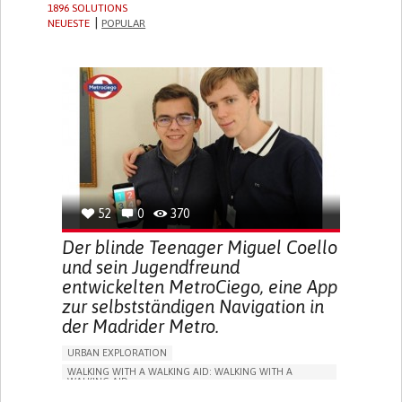
1896 SOLUTIONS
NEUESTE
POPULAR
52
0
370
Der blinde Teenager Miguel Coello
und sein Jugendfreund
entwickelten MetroCiego, eine App
zur selbstständigen Navigation in
der Madrider Metro.
URBAN EXPLORATION
WALKING WITH A WALKING AID: WALKING WITH A
WALKING AID
BLINDNESS