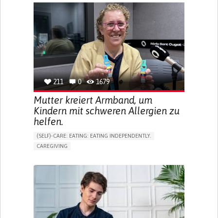
APP (INCLUDING WHEN CONNECTED WITH WEARABLE)
ONLINE SERVICE
SOCIAL WITHDRAWAL OR ISOLATION
VISION PROBLEMS
PROMOTING INCLUSIVITY AND SOCIAL INTEGRATION
OPHTHALMOLOGY
SPAIN
211
0
1679
Mutter kreiert Armband, um
Kindern mit schweren Allergien zu
helfen.
(SELF)-CARE: EATING: EATING INDEPENDENTLY.
CAREGIVING
ALLERGIC REACTION (FOOD, DRUGS,
MATERIAL/CHEMICALS)
BODY-WORN SOLUTIONS (CLOTHING, ACCESSORIES,
SHOES, SENSORS...)
ALLEVIATING ALLERGIES
PREVENTING (VACCINATION, PROTECTION, FALLS,
RESEARCH/MAPPING)
CAREGIVING SUPPORT
IMMUNO-ALLERGOLOGY