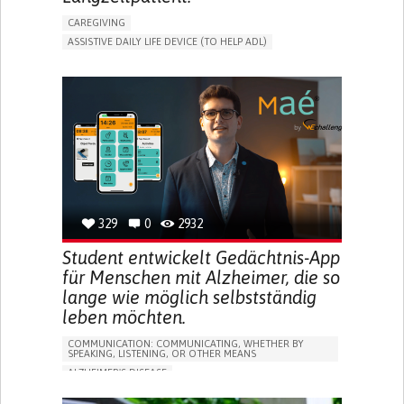
CAREGIVING
ASSISTIVE DAILY LIFE DEVICE (TO HELP ADL)
AI ALGORITHM
PROMOTING SELF-MANAGEMENT
MAINTAINING BALANCE AND MOBILITY
PREVENTING (VACCINATION, PROTECTION, FALLS,
RESEARCH/MAPPING)
GENERAL AND FAMILY MEDICINE
CAREGIVER SUPPORT
UNITED STATES
329
0
2932
Student entwickelt Gedächtnis-App
für Menschen mit Alzheimer, die so
lange wie möglich selbstständig
leben möchten.
COMMUNICATION: COMMUNICATING, WHETHER BY
SPEAKING, LISTENING, OR OTHER MEANS
ALZHEIMER'S DISEASE
APP (INCLUDING WHEN CONNECTED WITH WEARABLE)