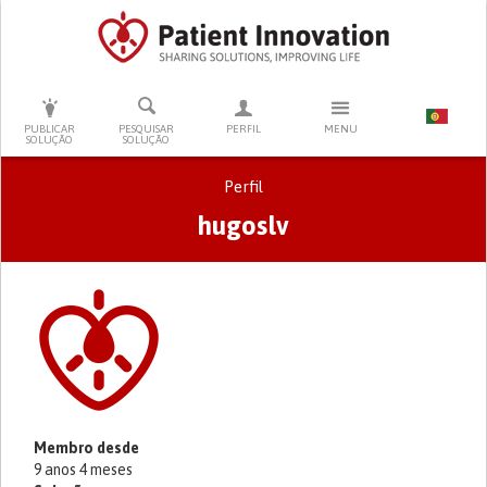
PRESSIONE ENTER PARA PESQUISAR
PUBLICAR
PESQUISAR
PERFIL
MENU
SOLUÇÃO
SOLUÇÃO
Perfil
hugoslv
Separadores primários
Membro desde
9 anos 4 meses