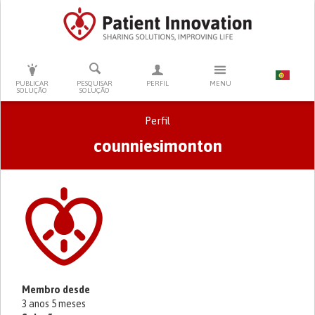
PRESSIONE ENTER PARA PESQUISAR
PUBLICAR
PESQUISAR
PERFIL
MENU
SOLUÇÃO
SOLUÇÃO
Perfil
counniesimonton
Separadores primários
Membro desde
3 anos 5 meses