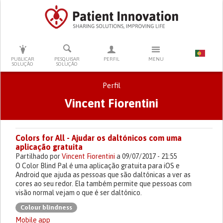
PRESSIONE ENTER PARA PESQUISAR
PUBLICAR
PESQUISAR
PERFIL
MENU
SOLUÇÃO
SOLUÇÃO
Perfil
Vincent Fiorentini
Separadores primários
Colors for All - Ajudar os daltónicos com uma
aplicação gratuita
Partilhado por
Vincent Fiorentini
a 09/07/2017 - 21:55
O Color Blind Pal é uma aplicação gratuita para iOS e
Android que ajuda as pessoas que são daltónicas a ver as
cores ao seu redor. Ela também permite que pessoas com
visão normal vejam o que é ser daltónico.
Colour blindness
Mobile app