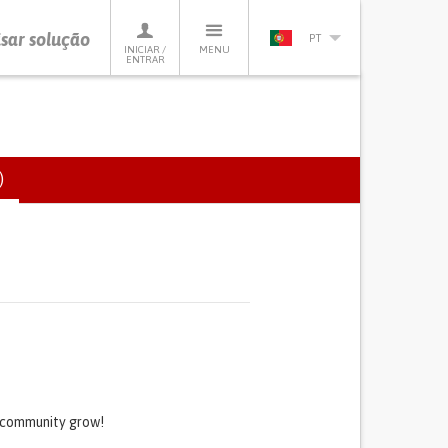
sar solução
PT
INICIAR /
MENU
ENTRAR
)
(SEPARADOR
ATIVO)
s community grow!