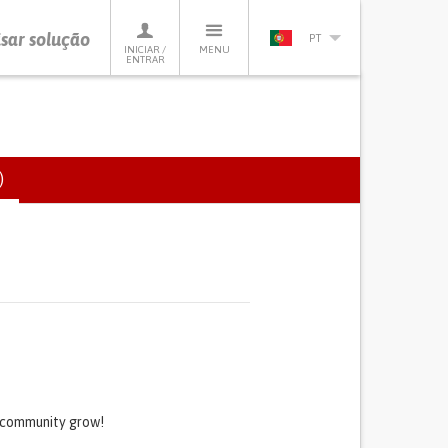
sar solução
PT
INICIAR /
MENU
ENTRAR
)
(SEPARADOR
ATIVO)
s community grow!