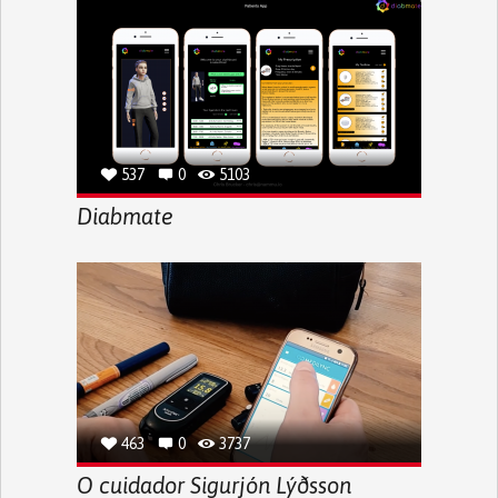
537
0
5103
Diabmate
463
0
3737
O cuidador Sigurjón Lýðsson