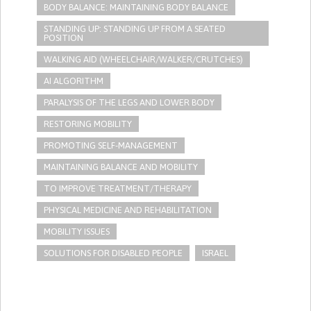
BODY BALANCE: MAINTAINING BODY BALANCE
STANDING UP: STANDING UP FROM A SEATED
POSITION
WALKING AID (WHEELCHAIR/WALKER/CRUTCHES)
AI ALGORITHM
PARALYSIS OF THE LEGS AND LOWER BODY
RESTORING MOBILITY
PROMOTING SELF-MANAGEMENT
MAINTAINING BALANCE AND MOBILITY
TO IMPROVE TREATMENT/THERAPY
PHYSICAL MEDICINE AND REHABILITATION
MOBILITY ISSUES
SOLUTIONS FOR DISABLED PEOPLE
ISRAEL