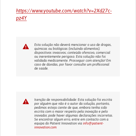
https://www.youtube.com/watch?v=2Xd27c-
pz4Y
Esta solução não deverá mencionar o uso de drogas,
químicas ou biológicas (incluíndo alimentos);
dispositivos invasivos; conteúdo ofensivo, comercial
ou inerentemente perigoso. Esta solução não foi
validada medicamente. Prosseguir com atenção! Em
caso de dúvidas, por favor consulte um profissional
de saúde.
Isenção de responsabilidade: Esta solução foi escrita
por alguém que não é o autor da solução, portanto,
pedimos esteja ciente de que, embora tenha sido
escrita com o maior respeito pela inovação e pelo
inovador, pode haver algumas declarações incorretas.
Se encontrar algum erro, entre em contacto com a
equipa do Patient Innovation via
info@patient-
innovation.com