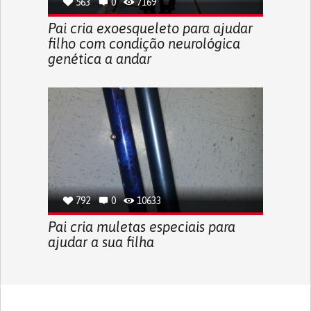
563
0
7169
Pai cria exoesqueleto para ajudar
filho com condição neurológica
genética a andar
792
0
10633
Pai cria muletas especiais para
ajudar a sua filha