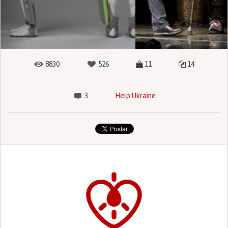
8830
526
11
14
3
Help Ukraine