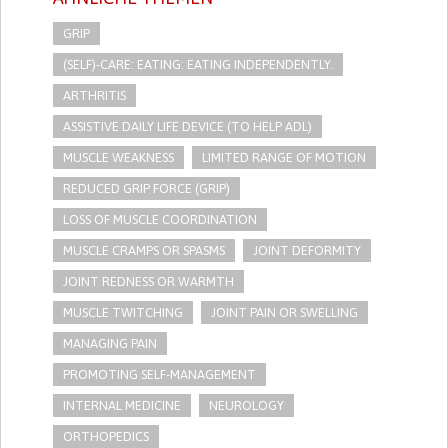
GRIP
(SELF)-CARE: EATING: EATING INDEPENDENTLY.
ARTHRITIS
ASSISTIVE DAILY LIFE DEVICE (TO HELP ADL)
MUSCLE WEAKNESS
LIMITED RANGE OF MOTION
REDUCED GRIP FORCE (GRIP)
LOSS OF MUSCLE COORDINATION
MUSCLE CRAMPS OR SPASMS
JOINT DEFORMITY
JOINT REDNESS OR WARMTH
MUSCLE TWITCHING
JOINT PAIN OR SWELLING
MANAGING PAIN
PROMOTING SELF-MANAGEMENT
INTERNAL MEDICINE
NEUROLOGY
ORTHOPEDICS