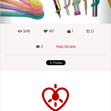
5690
497
7
13
0
Help Ukraine