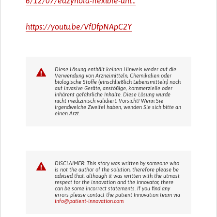
6/12/07/eazyhold-flexible-uni...
https://youtu.be/VfDfpNApC2Y
Diese Lösung enthält keinen Hinweis weder auf die
Verwendung von Arzneimitteln, Chemikalien oder
biologische Stoffe (einschließlich Lebensmitteln) noch
auf invasive Geräte, anstößige, kommerzielle oder
inhärent gefährliche Inhalte. Diese Lösung wurde
nicht medizinisch validiert. Vorsicht! Wenn Sie
irgendwelche Zweifel haben, wenden Sie sich bitte an
einen Arzt.
DISCLAIMER: This story was written by someone who
is not the author of the solution, therefore please be
advised that, although it was written with the utmost
respect for the innovation and the innovator, there
can be some incorrect statements. If you find any
errors please contact the patient Innovation team via
info@patient-innovation.com