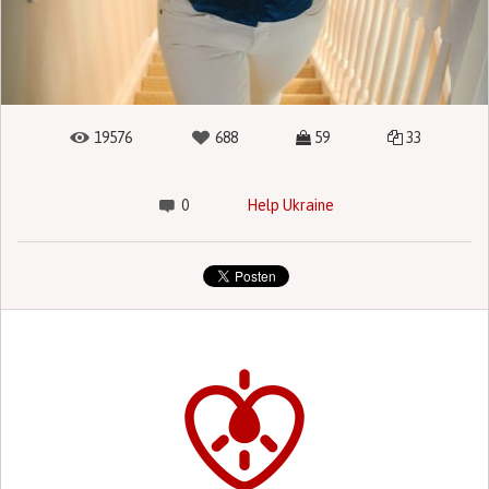
19576
688
59
33
0
Help Ukraine