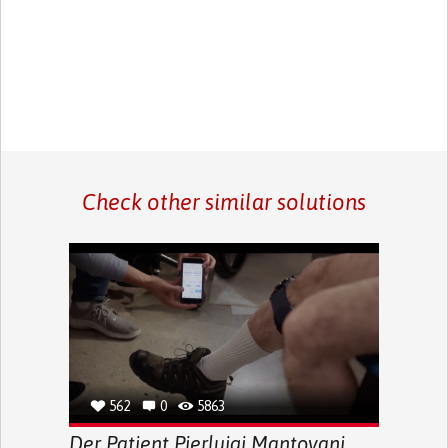
Check other similar solutions
562
0
5863
Der Patient Pierluigi Mantovani