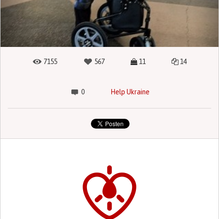
7155
567
11
14
0
Help Ukraine