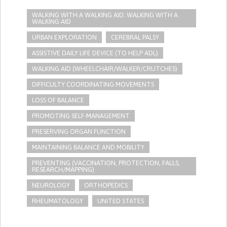
WALKING WITH A WALKING AID: WALKING WITH A
WALKING AID
URBAN EXPLORATION
CEREBRAL PALSY
ASSISTIVE DAILY LIFE DEVICE (TO HELP ADL)
WALKING AID (WHEELCHAIR/WALKER/CRUTCHES)
DIFFICULTY COORDINATING MOVEMENTS
LOSS OF BALANCE
PROMOTING SELF-MANAGEMENT
PRESERVING ORGAN FUNCTION
MAINTAINING BALANCE AND MOBILITY
PREVENTING (VACCINATION, PROTECTION, FALLS,
RESEARCH/MAPPING)
NEUROLOGY
ORTHOPEDICS
RHEUMATOLOGY
UNITED STATES