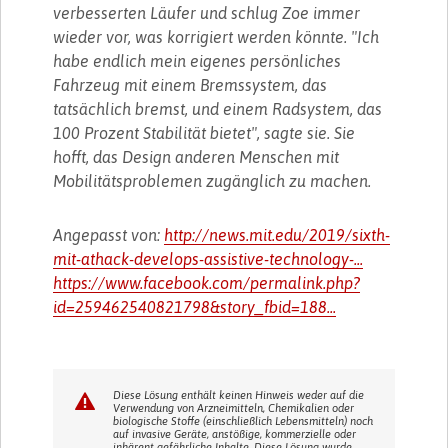
verbesserten Läufer und schlug Zoe immer
wieder vor, was korrigiert werden könnte. "Ich
habe endlich mein eigenes persönliches
Fahrzeug mit einem Bremssystem, das
tatsächlich bremst, und einem Radsystem, das
100 Prozent Stabilität bietet", sagte sie. Sie
hofft, das Design anderen Menschen mit
Mobilitätsproblemen zugänglich zu machen.
Angepasst von:
http://news.mit.edu/2019/sixth-
mit-athack-develops-assistive-technology-...
https://www.facebook.com/permalink.php?
id=259462540821798&story_fbid=188...
Diese Lösung enthält keinen Hinweis weder auf die
Verwendung von Arzneimitteln, Chemikalien oder
biologische Stoffe (einschließlich Lebensmitteln) noch
auf invasive Geräte, anstößige, kommerzielle oder
inhärent gefährliche Inhalte. Diese Lösung wurde