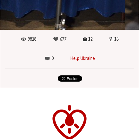
9818
677
12
16
0
Help Ukraine