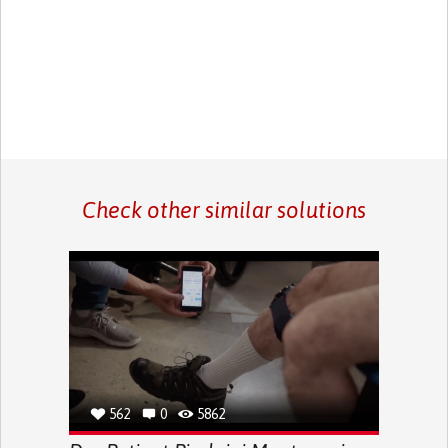
Check other similar solutions
562
0
5862