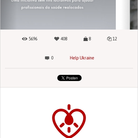
5696
408
8
12
0
Help Ukraine