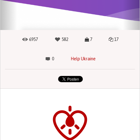
6957
582
7
17
0
Help Ukraine