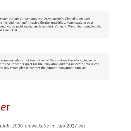
weder auf die Verwendung von Arzneimitteln, Chemikalien oder
ensmitteln) noch auf invasive Geräte, anstößige, kommerzielle oder
sung wurde nicht medizinisch validiert. Vorsicht! Wenn Sie irgendwelche
n einen Arzt.
 someone who is not the author of the solution, therefore please be
with the utmost respect for the innovation and the innovator, there can
ind any errors please contact the patient Innovation team via
der
 Jahr 2000, entwickelte im Jahr 2017 ein