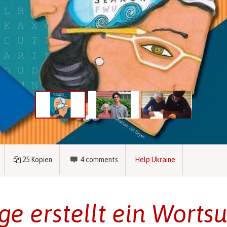
25
Kopien
4
comments
Help Ukraine
ge erstellt ein Worts