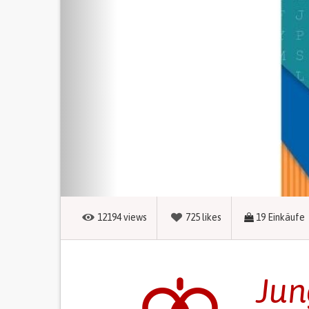
12194
views
725
likes
19
Einkäufe
Jun