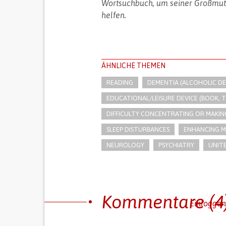
Wortsuchbuch, um seiner Großmutt
helfen.
ÄHNLICHE THEMEN
READING
DEMENTIA (ALCOHOLIC DE
EDUCATIONAL/LEISURE DEVICE (BOOK, TO
DIFFICULTY CONCENTRATING OR MAKING
SLEEP DISTURBANCES
ENHANCING M
NEUROLOGY
PSYCHIATRY
UNITE
Kommentare (4
Einlogge