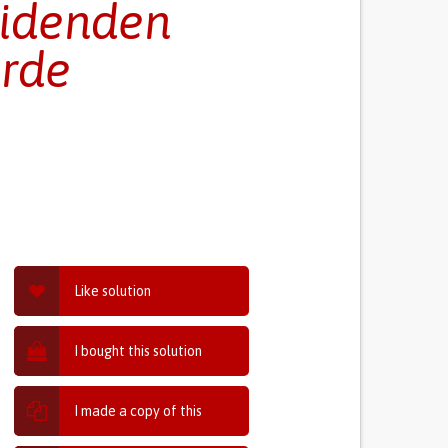
eidenden
urde
Like solution
I bought this solution
I made a copy of this