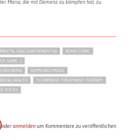
er Maria, die mit Demenz zu kämpfen hat, zu
MENTIA, VASCULAR DEMENTIA)
BOOK/COMIC
Y, GAME...)
 DECISIONS
DEPRESSED MOOD
ENTAL HEALTH
TO IMPROVE TREATMENT/THERAPY
D STATES
)
n
oder
anmelden
um Kommentare zu veröffentlichen