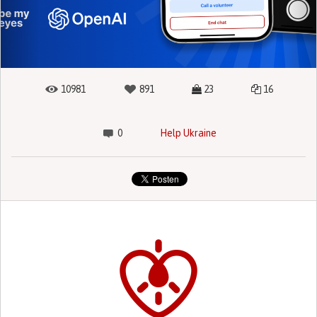
10981
891
23
16
0
Help Ukraine