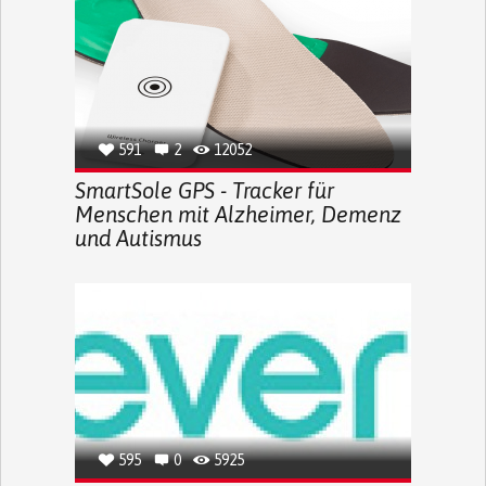
591
2
12052
SmartSole GPS - Tracker für
Menschen mit Alzheimer, Demenz
und Autismus
595
0
5925