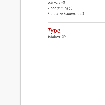
Software (4)
Apply Software filter
Video gaming (3)
Apply Video gaming fi
Protective Equipment (1)
Apply Protect
Equipment filt
Type
Solution (48)
Apply Solution filter