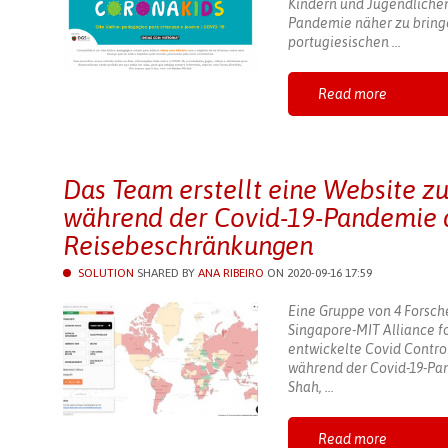
Kindern und Jugendlichen
Pandemie näher zu bring
portugiesischen ...
Read more
Das Team erstellt eine Website zu
während der Covid-19-Pandemie 
Reisebeschränkungen
SOLUTION
SHARED BY
ANA RIBEIRO
ON 2020-09-16 17:59
Eine Gruppe von 4 Forsche
Singapore-MIT Alliance f
entwickelte Covid Control
während der Covid-19-Pa
Shah, ...
Read more