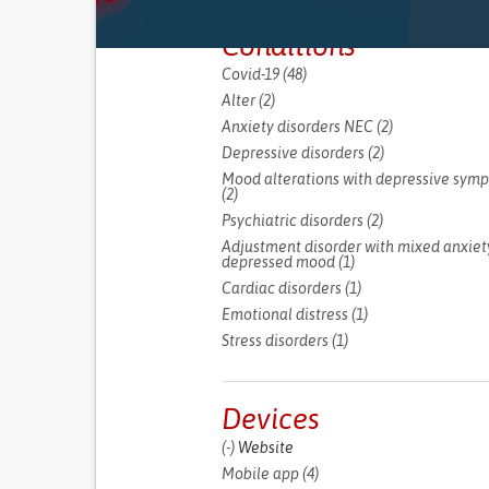
Conditions
Covid-19 (48)
Apply Covid-19 filter
Alter (2)
Apply Alter filter
Anxiety disorders NEC (2)
Apply Anxiety
disorders NEC 
Depressive disorders (2)
Apply Depressi
disorders filter
Mood alterations with depressive sym
(2)
Apply Mood alterations with depress
symptoms filter
Psychiatric disorders (2)
Apply Psychiatr
disorders filter
Adjustment disorder with mixed anxiet
depressed mood (1)
Apply Adjustment d
with mixed anxiety
Cardiac disorders (1)
Apply Cardiac diso
depressed mood fil
filter
Emotional distress (1)
Apply Emotional d
filter
Stress disorders (1)
Apply Stress disorders
Devices
(-)
Remove Website filter
Website
Mobile app (4)
Apply Mobile app filter