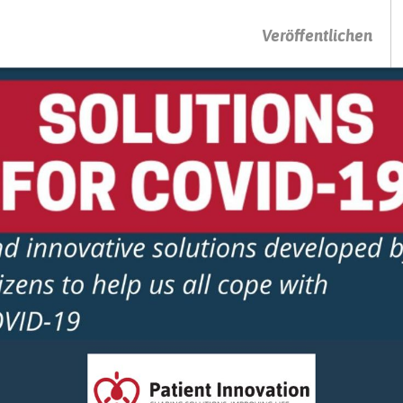
DRÜCKEN SIE AUF ENTER UM DIE SUCHE ZU STARTEN
Veröffentlichen
filter
munity
hniques
 and
 etc.)
y
ilter
ical
nd
nds
ng
filter