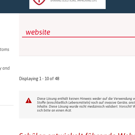
filter
ve
ptoms
ive
ic
y and
isorder
 and
Displaying 1 - 10 of 48
rders
ter
istress
 filter
Diese Lösung enthält keinen Hinweis weder auf die Verwendung vo
Stoffe (einschließlich Lebensmitteln) noch auf invasive Geräte, an
Inhalte. Diese Lösung wurde nicht medizinisch validiert. Vorsicht
sich bitte an einen Arzt.