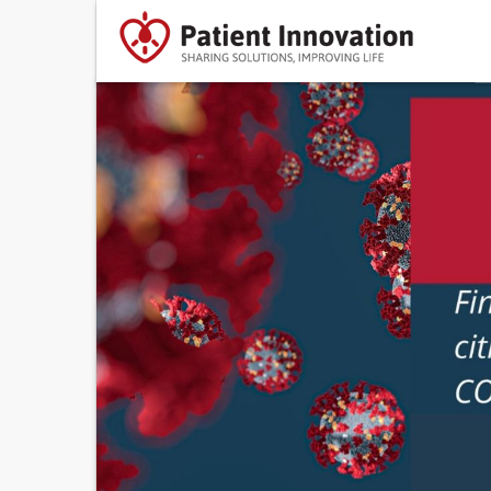
Activities
Helping others (9)
Apply Helping others 
Life in community (6)
Apply Life in com
filter
Using communication devices and tec
(4)
Apply Using communication devices
techniques filter
Purchase goods and services (shopping,
(2)
Apply Purchase goods and services
(shopping, etc.) filter
Shopping (2)
Apply Shopping filter
Therapy management (2)
Apply Therap
management f
Arbeiten (1)
Apply Arbeiten filter
Coping with stress and other psycholog
demands (1)
Apply Coping with stress a
other psychological dema
Ernährung (Essen + Trinken) (1)
Apply
filter
Ernähru
Playing (1)
Apply Playing filter
(Essen +
Trinken) 
Show more