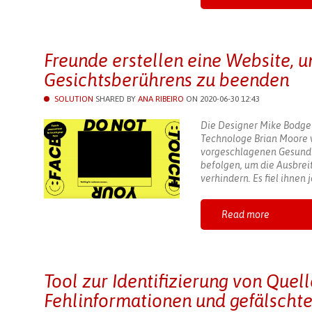
Freunde erstellen eine Website, 
Gesichtsberührens zu beenden
SOLUTION
SHARED BY
ANA RIBEIRO
ON 2020-06-30 12:43
Die Designer Mike Bodge
Technologe Brian Moore 
vorgeschlagenen Gesund
befolgen, um die Ausbrei
verhindern. Es fiel ihnen j
Read more
Tool zur Identifizierung von Quell
Fehlinformationen und gefälscht