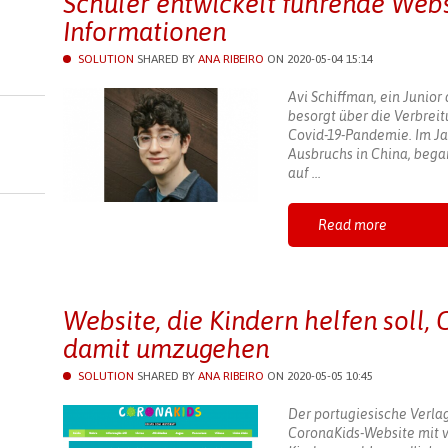
Schüler entwickelt führende Webs
Informationen
lter
ive
SOLUTION
SHARED BY
ANA RIBEIRO
ON 2020-05-04 15:14
er
Avi Schiffman, ein Junior
besorgt über die Verbrei
Covid-19-Pandemie. Im Ja
Ausbruchs in China, bega
auf ...
Read more
Website, die Kindern helfen soll,
damit umzugehen
SOLUTION
SHARED BY
ANA RIBEIRO
ON 2020-05-05 10:45
Der portugiesische Verlag
CoronaKids-Website mit 