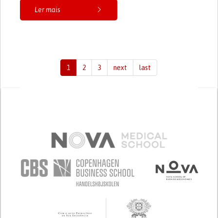
Ler mais
1
2
3
next
last