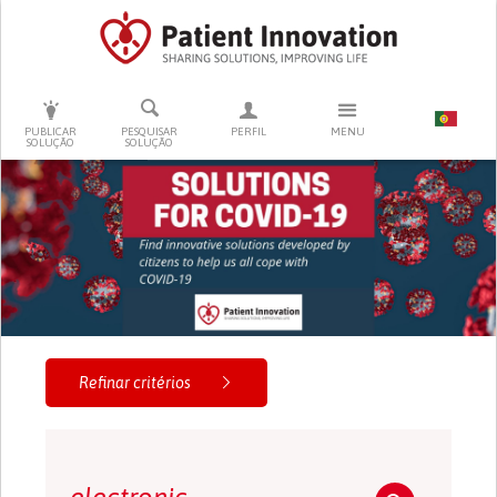
PRESSIONE ENTER PARA PESQUISAR
PUBLICAR
PESQUISAR
PERFIL
MENU
SOLUÇÃO
SOLUÇÃO
Refinar critérios