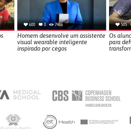
600
0
7466
505
os
Homem desenvolve um assistente
Os aluno
visual wearable inteligente
para def
inspirado por cegos
transfor