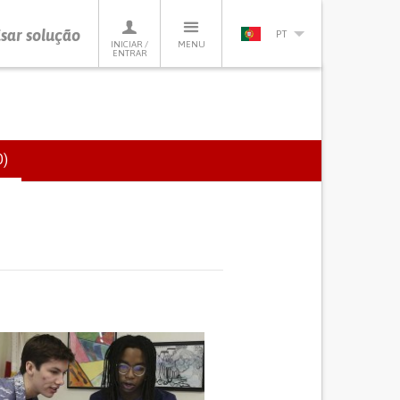
sar solução
PT
INICIAR /
MENU
ENTRAR
)
(SEPARADOR
ATIVO)