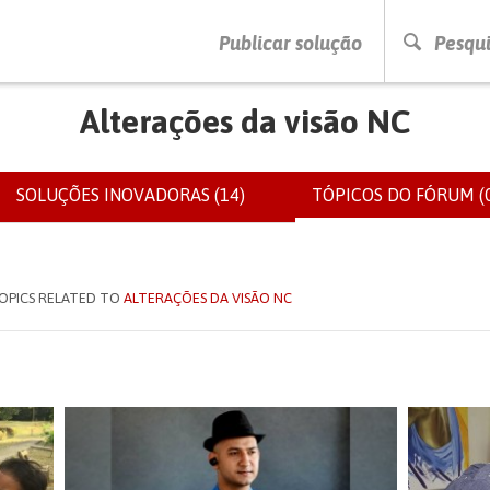
PRESSIONE ENTER PARA PESQUISAR
Publicar solução
Pesqui
Alterações da visão NC
SOLUÇÕES INOVADORAS (14)
TÓPICOS DO FÓRUM (0
IOS
OPICS RELATED TO
ALTERAÇÕES DA VISÃO NC