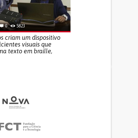
0
5823
s criam um dispositivo
icientes visuais que
ma texto em braille,